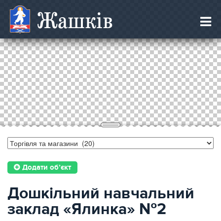
Жашків
Додати об’єкт
Дошкільний навчальний
заклад «Ялинка» №2