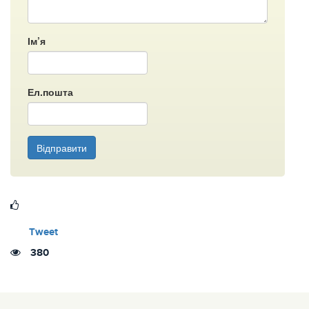
Ім’я
Ел.пошта
Відправити
Tweet
380