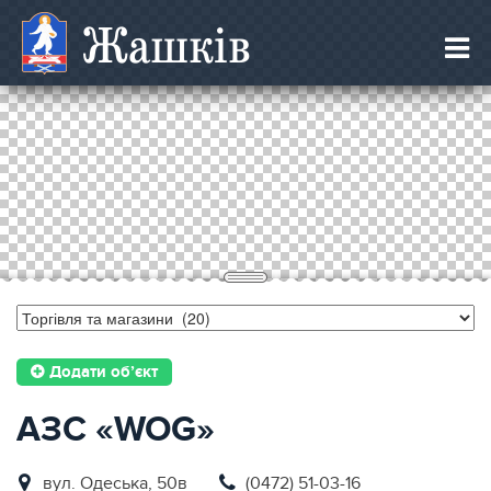
Жашків
Додати об’єкт
АЗС «WOG»
вул. Одеська, 50в
(0472) 51-03-16