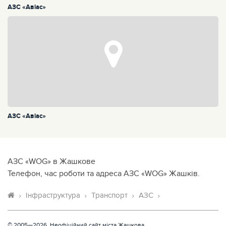
АЗС «Авiас»
АЗС «Авiас»
АЗС «WOG» в Жашкове
Телефон, час роботи та адреса АЗС «WOG» Жашків.
Інфраструктура
Транспорт
АЗС
© 2005—2026, Неофіційний сайт міста Жашкова.