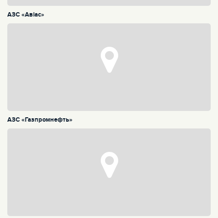
АЗС «Авiас»
АЗС «Газпромнефть»