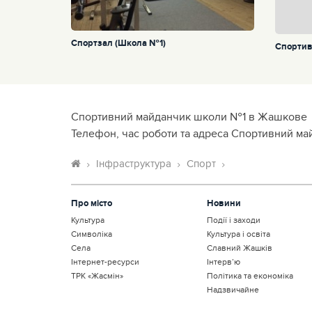
Спортзал (Школа №1)
Спортив
Спортивний майданчик школи №1 в Жашкове
Телефон, час роботи та адреса Спортивний м
Інфраструктура
Спорт
Про місто
Новини
Культура
Події і заходи
Символіка
Культура і освіта
Села
Славний Жашків
Інтернет-ресурси
Інтерв’ю
ТРК «Жасмін»
Політика та економіка
Надзвичайне