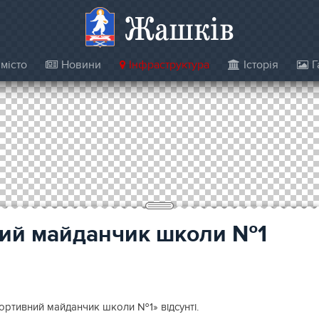
Жашків
місто
Новини
Інфраструктура
Історія
Г
ий майданчик школи №1
ортивний майданчик школи №1» відсунті.