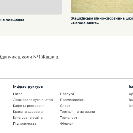
Жашківська кінно-спортивна шк
на площадка
«Parade Allure»
айданчик школи №1 Жашків.
Інфраструктура
Іс
Готелі
Послуги
Хр
Держава та суспільство
Промисловість
За
Кафе та ресторани
Спорт
Іс
Краса та здоров’я
Торгівля та магазини
Культура та освіта
Транспорт
Підприємства
Фінанси