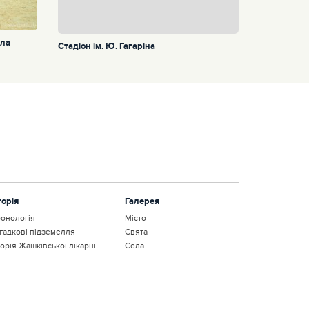
ола
Стадіон ім. Ю. Гагаріна
торія
Галерея
онологія
Місто
гадкові підземелля
Свята
торія Жашківської лікарні
Села