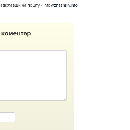
надіславши на пошту -
info@zhashkiv.info
 коментар