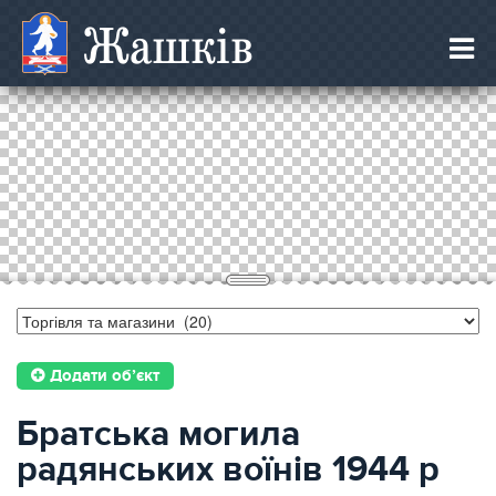
Жашків
Додати об’єкт
Братська могила
радянських воїнів 1944 р