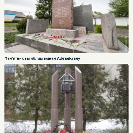
Пам’ятник загиблим воїнам Афганістану