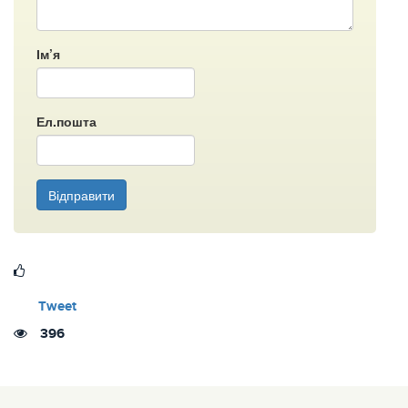
Ім’я
Ел.пошта
Відправити
Tweet
396