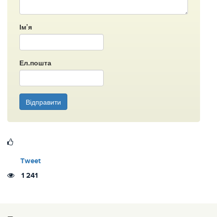
Ім’я
Ел.пошта
Відправити
Tweet
1 241