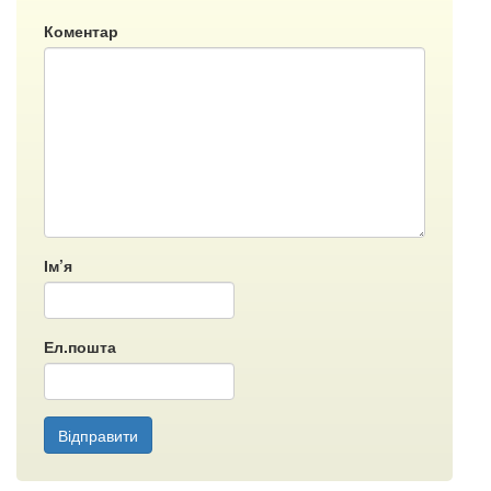
Коментар
Ім’я
Ел.пошта
Відправити