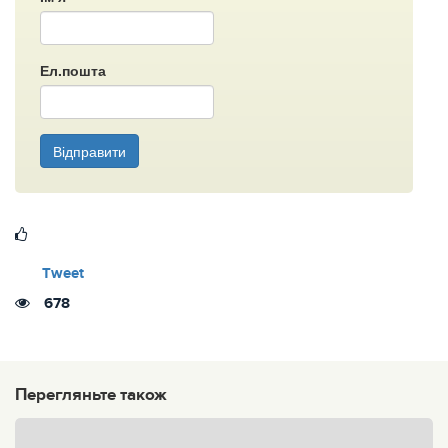
Ел.пошта
Відправити
Tweet
678
Перегляньте також