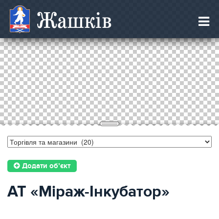
Жашків
Додати об’єкт
АТ «Міраж-Інкубатор»