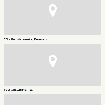
СП «Жашківський хлібзавод»
ТОВ «Жашківчанка»