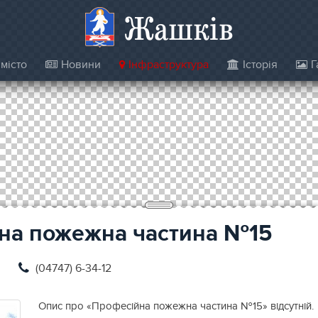
Жашків
місто
Новини
Інфраструктура
Історія
Г
на пожежна частина №15
(04747) 6-34-12
Опис про «Професійна пожежна частина №15» відсутній.