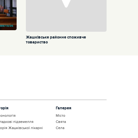
Жашківське районне споживче
товариство
торія
Галерея
онологія
Місто
гадкові підземелля
Свята
торія Жашківської лікарні
Села