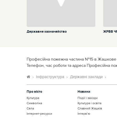
Державне казначейство
ЖРВВ ЧР
Професійна пожежна частина №15 в Жашкове
Телефон, час роботи та адреса Професійна п
Інфраструктура
Державні заклади
Про місто
Новини
Культура
Події і заходи
Символіка
Культура і освіта
Села
Славний Жашків
Інтернет-ресурси
Інтерв’ю