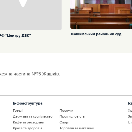
Жашківський районний суд
Ф “Центру ДЗК”
ожежна частина №15 Жашків.
Інфраструктура
Іс
Готелі
Послуги
Хр
Держава та суспільство
Промисловість
За
Кафе та ресторани
Спорт
Іс
Краса та здоров’я
Торгівля та магазини