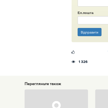
Ел.пошта
Відправити
1 326
Перегляньте також