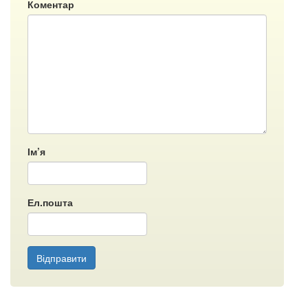
Коментар
Ім’я
Ел.пошта
Відправити