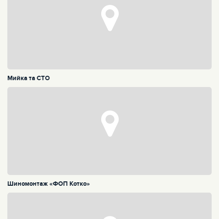
Мийка та СТО
Шиномонтаж «ФОП Котко»