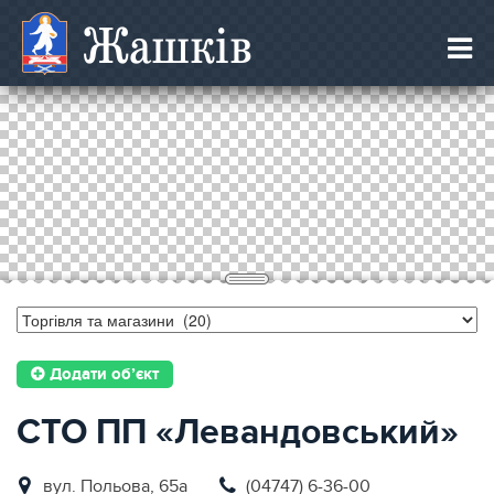
Жашків
Додати об’єкт
СТО ПП «Левандовський»
вул. Польoва, 65а
(04747) 6-36-00