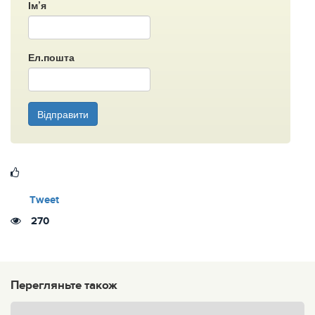
Ім’я
Ел.пошта
Відправити
Tweet
270
Перегляньте також