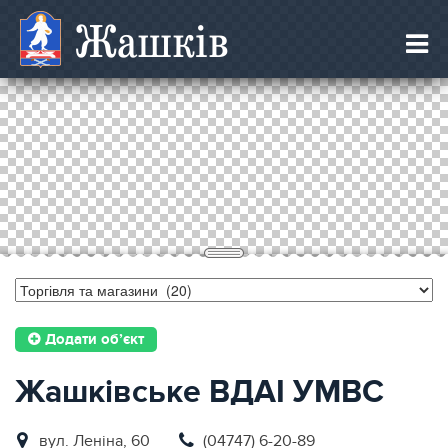
Жашків
Додати об’єкт
Жашківське ВДАI УМВС
вул. Леніна, 60
(04747) 6-20-89