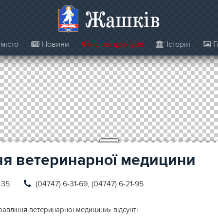
Жашків
місто
Новини
Інфраструктура
Історія
Г
ня ветеринарної медицини
 35
(04747) 6-31-69, (04747) 6-21-95
авління ветеринарної медицини» відсунті.