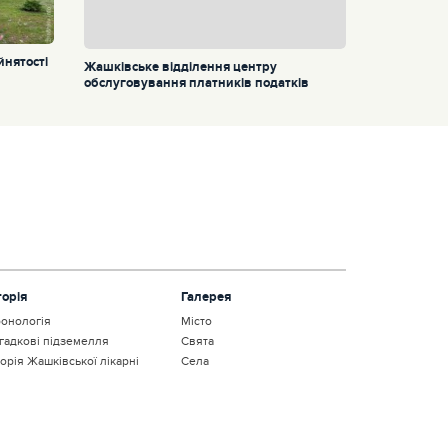
нятості
Жашківське відділення центру
обслуговування платників податків
торія
Галерея
онологія
Місто
гадкові підземелля
Свята
торія Жашківської лікарні
Села