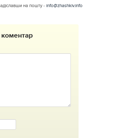
надіславши на пошту -
info@zhashkiv.info
 коментар