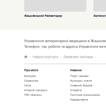
Жашківський Райавтодор
Залізни
Управління ветеринарної медицини в Жашков
Телефон, час роботи та адреса Управління ве
Інфраструктура
Державні заклади
Про місто
Новини
Культура
Події і заходи
Символіка
Культура і освіта
Села
Славний Жашків
Інтернет-ресурси
Інтерв’ю
ТРК «Жасмін»
Політика та економіка
Надзвичайне