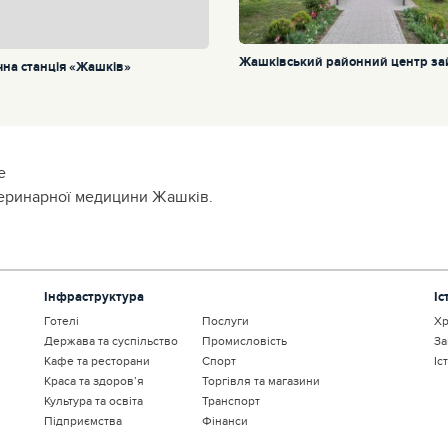
Жашківський районний центр зай
чна станція «Жашків»
е
теринарної медицини Жашків.
Інфраструктура
Іс
Готелі
Послуги
Хр
Держава та суспільство
Промисловість
За
Кафе та ресторани
Спорт
Іс
Краса та здоров’я
Торгівля та магазини
Культура та освіта
Транспорт
Підприємства
Фінанси