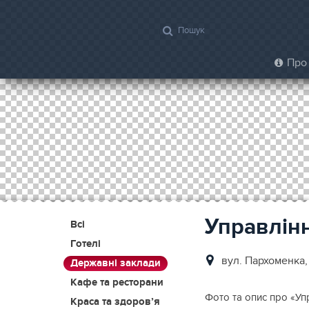
Про 
Управлін
Всі
Готелі
вул. Пархоменка,
Державні заклади
Кафе та ресторани
Фото та опис про «Упр
Краса та здоров’я