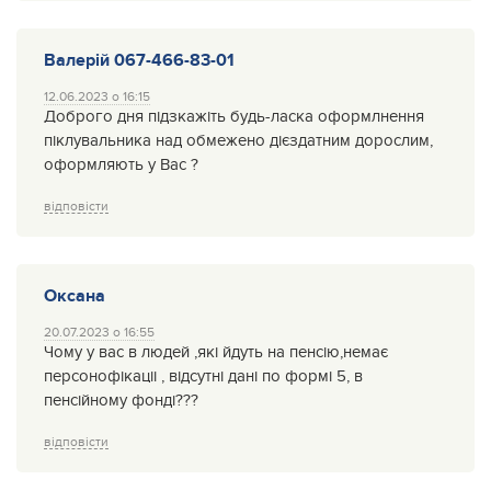
Валерій 067-466-83-01
12.06.2023 о 16:15
Доброго дня підзкажіть будь-ласка оформлнення
піклувальника над обмежено дієздатним дорослим,
оформляють у Вас ?
відповісти
Оксана
20.07.2023 о 16:55
Чому у вас в людей ,які йдуть на пенсію,немає
персонофікаціі , відсутні дані по формі 5, в
пенсійному фонді???
відповісти