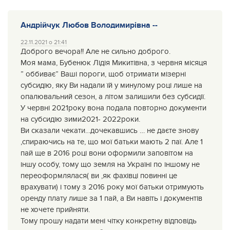
Андрійчук Любов Володимирівна --
22.11.2021 о 21:41
Доброго вечора!! Але не сильно доброго.
Моя мама, Бубенюк Лідія Микитівна, з червня місяця
” оббиває” Ваші пороги, щоб отримати мізерні
субсидію, яку Ви надали їй у минулому році лише на
опалювальний сезон, а літом залишили без субсидії.
У червні 2021року вона подала повторно документи
на субсидію зими2021- 2022роки.
Ви сказали чекати…дочекавшись … не даєте знову
,спираючись на те, що мої батьки мають 2 паї. Але 1
пай ще в 2016 році вони оформили заповітом на
іншу особу, тому що земля на Україні по іншому не
переоформлялася( ви ,як фахівці повинні це
врахувати) і тому з 2016 року мої батьки отримують
оренду плату лише за 1 пай, а Ви навіть і документів
не хочете прийняти.
Тому прошу надати мені чітку конкретну відповідь