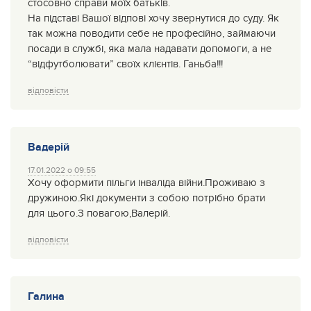
стосовно справи моїх батьків.
На підставі Вашої відпові хочу звернутися до суду. Як
так можна поводити себе не професійно, займаючи
посади в службі, яка мала надавати допомоги, а не
“відфутболювати” своїх клієнтів. Ганьба!!!
відповісти
Вадерій
17.01.2022 о 09:55
Хочу оформити пільги інваліда війни.Проживаю з
дружиною.Які документи з собою потрібно брати
для цього.З повагою,Валерій.
відповісти
Галина