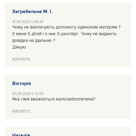
Загребельна М. І.
15.09.2020 о 06:45
Чому не виплачують допомогу одиноким матерям ?
У мене 5 дітей і з них 3 школярі . Чому не видають
довідки на їдальню ?
Дякую .
відповісти
Вікторія
30.09.2020 о 10:05
Яка сімя вважається малозабезпечена?
відповісти
Наталія