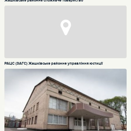
Жашківське районне споживче товариство
РАЦС (ЗАГС) Жашківське районне управління юстиції