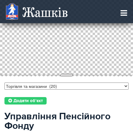
Жашків
Додати об’єкт
Управлiння Пенсiйного
Фонду