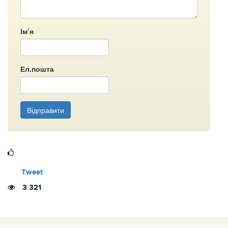
Ім’я
Ел.пошта
Відправити
Tweet
3 321