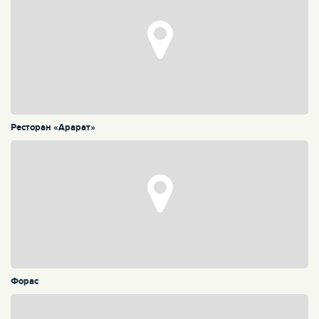
Ресторан «Арарат»
Форас