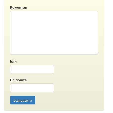
Коментар
Ім’я
Ел.пошта
Відправити