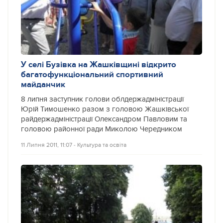
У селі Бузівка на Жашківщині відкрито
багатофункціональний спортивний
майданчик
8 липня заступник голови облдержадміністрації
Юрій Тимошенко разом з головою Жашківської
райдержадміністрації Олександром Павловим та
головою районної ради Миколою Чередником
11 Липня 2011, 11:07
‐
Культура та освіта