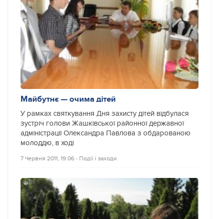
Майбутнє — очима дітей
У рамках святкування Дня захисту дітей відбулася
зустріч голови Жашківської районної державної
адміністрації Олександра Павлова з обдарованою
молоддю, в ході
7 Червня 2011, 19:06
‐
Події і заходи