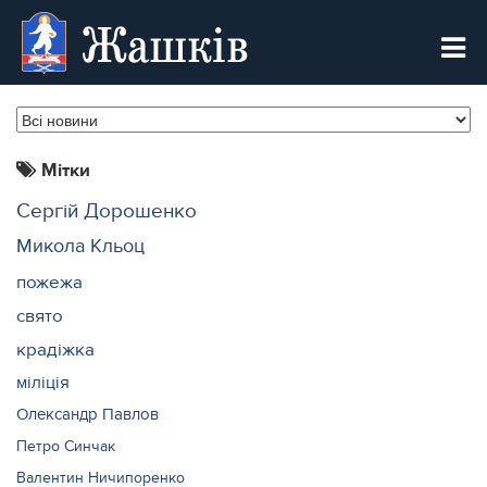
Жашків
Мітки
Сергій Дорошенко
Микола Кльоц
пожежа
свято
крадіжка
міліція
Олександр Павлов
Петро Синчак
Валентин Ничипоренко