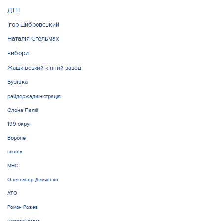
ДТП
Ігор Цибровський
Наталія Стельмах
вибори
Жашківський кінний завод
Бузівка
райдержадміністрація
Олена Палій
199 округ
Вороне
школа
МНС
Олександр Демченко
АТО
Роман Ражев