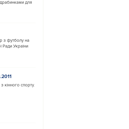
 драбинками для
ір з футболу на
ої Ради України
.2011
з кінного спорту.