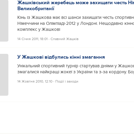
Жашківський жеребець може захищати честь Ні
Великобританії
Кінь із Жашкова має всі шанси захищати честь спортивно
Німеччини на Олімпіаді-2012 у Лондоні. Нещодавно кінн
комплекс у Жашкові
14 Січня 2011, 18:01
‐
Славний Жашків
У Жашкові відбулись кінні змагання
Унікальний спортивний турнір стартував днями у Жашков
змагалися найкращі жокеї з України та з-за кордону. Б
14 Жовтня 2010, 12:10
‐
Події і заходи