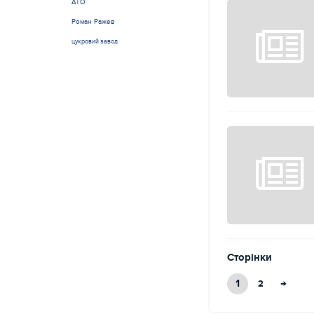
АТО
Роман Ражев
цукровий завод
Сторінки
1
→
2