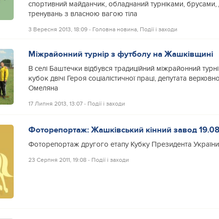
спортивний майданчик, обладнаний турніками, брусами,
тренувань з власною вагою тіла
3 Вересня 2013, 18:09
‐
Головна новина
,
Події і заходи
Міжрайонний турнір з футболу на Жашківщині
В селі Баштечки відбувся традиційний міжрайонний турн
кубок двічі Героя соціалістичної праці, депутата верховн
Омеляна
17 Липня 2013, 13:07
‐
Події і заходи
Фоторепортаж: Жашківський кінний завод 19.08
Фоторепортаж другого етапу Кубку Президента України 
23 Серпня 2011, 19:08
‐
Події і заходи