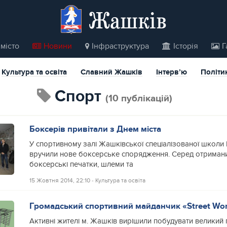
Жашків
місто
Новини
Інфраструктура
Історія
Г
Культура та освіта
Славний Жашків
Інтерв’ю
Політи
спорт
(10 публікацій)
Боксерів привітали з Днем міста
У спортивному залі Жашківської спеціалізованої школи
вручили нове боксерське спорядження. Серед отримани
боксерські печатки, шлеми та
15 Жовтня 2014, 22:10
‐
Культура та освіта
Громадський спортивний майданчик «Street Wo
Активні жителі м. Жашків вирішили побудувати великий