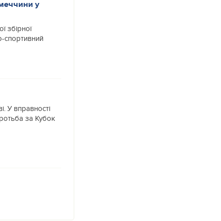
меччини у
ї збірної
о-спортивний
і. У вправності
оротьба за Кубок