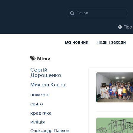
Про 
Всі новини
Події і заходи
Мітки
Сергій
Дорошенко
Микола Кльоц
пожежа
свято
крадіжка
міліція
Олександр Павлов