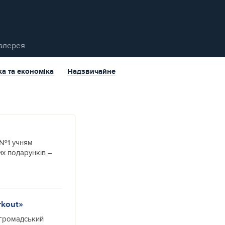
алерея
ка та економіка
Надзвичайне
 №1 учням
х подарунків –
rkout»
 громадський