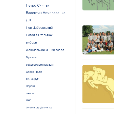
Петро Синчак
Валентин Ничипоренко
ДТП
Ігор Цибровський
Наталія Стельмах
вибори
Жашківський кінний завод
Бузівка
райдержадміністрація
Олена Палій
199 округ
Вороне
школа
МНС
Олександр Демченко