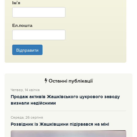
Ім’я
Ел.пошта
Відправити
Останні публікації
Четвер, 14 квітня
Продаж активів Жашківського цукрового заводу
визнали недійсними
Середа, 26 серпня
Розвідник із Жашківщини підірвався на міні