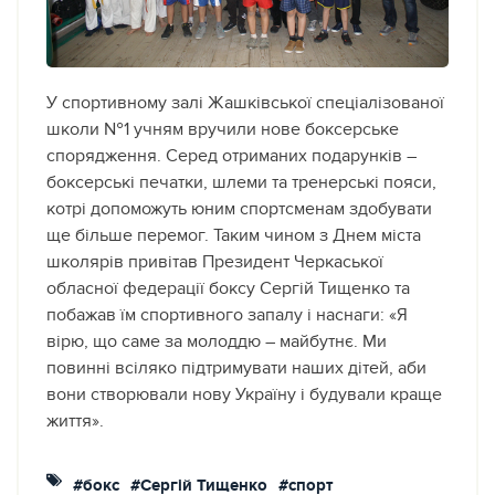
У спортивному залі Жашківської спеціалізованої
школи №1 учням вручили нове боксерське
спорядження. Серед отриманих подарунків –
боксерські печатки, шлеми та тренерські пояси,
котрі допоможуть юним спортсменам здобувати
ще більше перемог. Таким чином з Днем міста
школярів привітав Президент Черкаської
обласної федерації боксу Сергій Тищенко та
побажав їм спортивного запалу і наснаги: «Я
вірю, що саме за молоддю – майбутнє. Ми
повинні всіляко підтримувати наших дітей, аби
вони створювали нову Україну і будували краще
життя».
#бокс
#Сергій Тищенко
#спорт