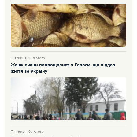
П’ятниця, 13 лютого
Жашківчани попрощалися з Героєм, що віддав
життя за Україну
П’ятниця, 6 лютого