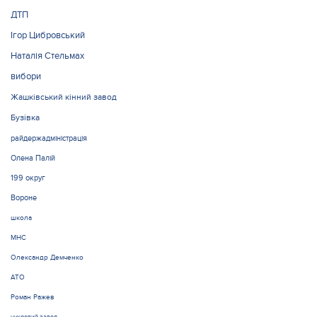
ДТП
Ігор Цибровський
Наталія Стельмах
вибори
Жашківський кінний завод
Бузівка
райдержадміністрація
Олена Палій
199 округ
Вороне
школа
МНС
Олександр Демченко
АТО
Роман Ражев