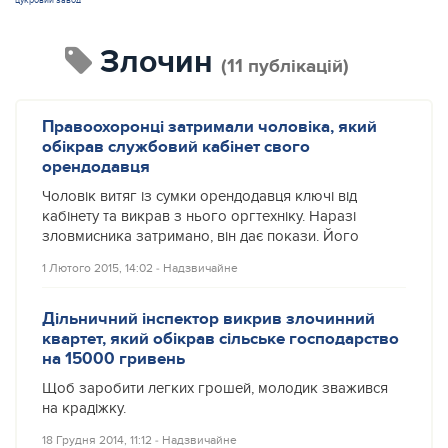
цукровий завод
злочин
(11 публікацій)
Правоохоронці затримали чоловіка, який
обікрав службовий кабінет свого
орендодавця
Чоловік витяг із сумки орендодавця ключі від
кабінету та викрав з нього оргтехніку. Наразі
зловмисника затримано, він дає покази. Його
1 Лютого 2015, 14:02
‐
Надзвичайне
Дільничний інспектор викрив злочинний
квартет, який обікрав сільське господарство
на 15000 гривень
Щоб заробити легких грошей, молодик зважився
на крадіжку.
18 Грудня 2014, 11:12
‐
Надзвичайне