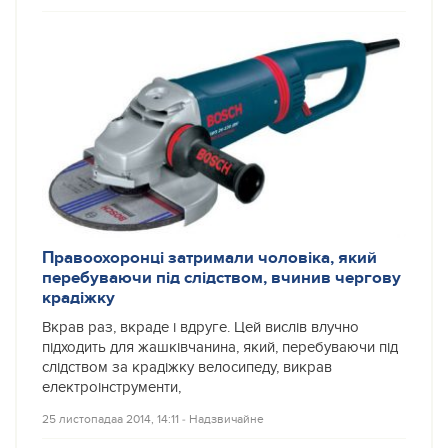
Правоохоронці затримали чоловіка, який
перебуваючи під слідством, вчинив чергову
крадіжку
Вкрав раз, вкраде і вдруге. Цей вислів влучно
підходить для жашківчанина, який, перебуваючи під
слідством за крадіжку велосипеду, викрав
електроінструменти,
25 листопадаа 2014, 14:11
‐
Надзвичайне