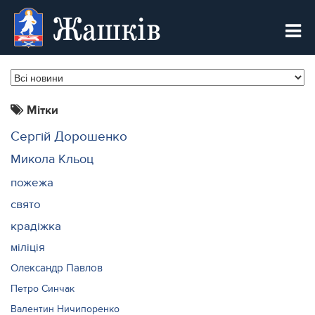
Жашків
Мітки
Сергій Дорошенко
Микола Кльоц
пожежа
свято
крадіжка
міліція
Олександр Павлов
Петро Синчак
Валентин Ничипоренко