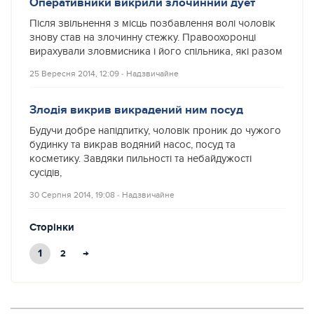
Оперативники викрили злочинний дует
Після звільнення з місць позбавлення волі чоловік
знову став на злочинну стежку. Правоохоронці
вирахували зловмисника і його спільника, які разом
25 Вересня 2014, 12:09
‐
Надзвичайне
Злодія викрив викрадений ним посуд
Будучи добре напідпитку, чоловік проник до чужого
будинку та викрав водяний насос, посуд та
косметику. Завдяки пильності та небайдужості
сусідів,
30 Серпня 2014, 19:08
‐
Надзвичайне
Сторінки
1
→
2