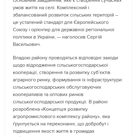
Основним завданням, яке є створення сучасних
умов життя на селі. Комплексний і
збалансований розвиток сільських територій –
це усталений стандарт для Європейського
Союзу і орієнтир для державної регіональної
політики в України, — наголосив Сергій
Васильович.
Владою району проводяться відповідні заходи
щодо відродження сільськогосподарської
кооперації, створення та розвитку суб’єктів
аграрного ринку, формування їх інфраструктури:
сільськогосподарських обслуговуючих
кооперативів та оптових ринків
сільськогосподарської продукції. В районі
розроблена «Концепція розвитку
агропромислового комплексу району», яка
ґрунтується на переконанні, що добробут і
підвищення якості життя в громадах