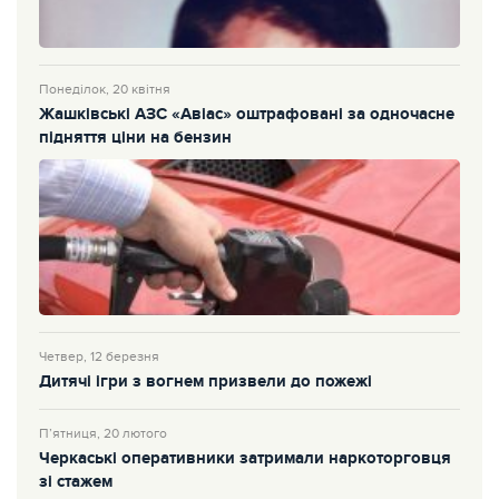
Понеділок, 20 квітня
Жашківські АЗС «Авіас» оштрафовані за одночасне
підняття ціни на бензин
Четвер, 12 березня
Дитячі ігри з вогнем призвели до пожежі
П’ятниця, 20 лютого
Черкаські оперативники затримали наркоторговця
зі стажем