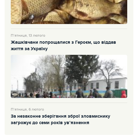
П’ятниця, 13 лютого
Жашківчани попрощалися з Героєм, що віддав
життя за Україну
П’ятниця, 6 лютого
За незаконне зберігання зброї зловмиснику
загрожує до семи років ув’язнення