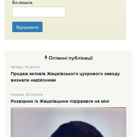
Ел.пошта
Відправити
Останні публікації
Четвер, 14 квітня
Продаж активів Жашківського цукрового заводу
визнали недійсними
Середа, 26 серпня
Розвідник із Жашківщини підірвався на міні