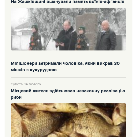
На Жашківщині вшанували память воїнів-афганців
Міліціонери затримали чоловіка, який викрав 30
мішків з кукурудзою
Субота, 14 лютого
Місцевий житель здійснював незаконну реалізацію
риби