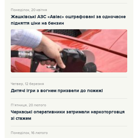
Понеділок, 20 квітня
Жашківські АЗС «Авіас» оштрафовані за одночасне
підняття ціни на бензин
Четвер, 12 березня
Дитячі ігри з вогнем призвели до пожежі
П’ятниця, 20 лютого
Черкаські оперативники затримали наркоторговця
зі стажем
Понеділок, 16 лютого