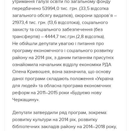
утримання галузі освіти по загальному фонду
передбачено 53994,0 тис. грн..(33,5 відсотка
загального обсягу видатків), охорони здоров’я –
21973,4 тис. грн. (13,6 відсотока), соціального
захисту та соціального забезпечення (без
трансфертів) – 4444,7 тис.грн.(2,8 відсотка).
Не обійшли депутати увагою і питання про
програму економічного і соціального розвитку
району на 2014 рік, з даним питанням присутніх
ознайомила начальник відділу економіки РДА
Олена Кривошея, вона зазначила, що основу
даної програми складають положення «Україна
для людей» та обласна програма економічних
реформ на 2011–2015 роки «Будуємо нову
Черкащину».
Депутати затвердили ряд програм, зокрема:
розвитку культури на 2014 рік, розвитку
бібліотечних закладів району на 2014–2018 року,