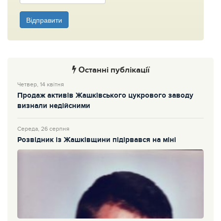
Відправити
Останні публікації
Четвер, 14 квітня
Продаж активів Жашківського цукрового заводу
визнали недійсними
Середа, 26 серпня
Розвідник із Жашківщини підірвався на міні