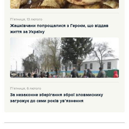
П’ятниця, 13 лютого
Жашківчани попрощалися з Героєм, що віддав
життя за Україну
П’ятниця, 6 лютого
За незаконне зберігання зброї зловмиснику
загрожує до семи років ув’язнення