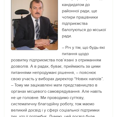
кандидатом до
районної ради, ще
чотири працівники
підприємства
балотуються до міської
ради.
– Річ у тім, що будь-які
питання щодо
розвитку підприємства пов’язані з отриманням
дозволів. А в радах, буває, приймають за цими
питаннями непродумані рішення, – пояснює
свою участь у виборах директор “Нових напоїв”.
– Тому ми зацікавлені мати представництво в
органах місцевого самоврядування. Але навіть
не це головне. Ми проводимо суттєву,
систематичну благодійну роботу, тож маємо
великий досвід і у сфері соціальної підтримки
тих, хто її потребує. Думаю, цей досвід буде