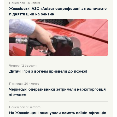
Понеділок, 20 квітня
Жашківські АЗС «Авіас» оштрафовані за одночасне
підняття ціни на бензин
Четвер, 12 березня
Дитячі ігри з вогнем призвели до пожежі
П’ятниця, 20 лютого
Черкаські оперативники затримали наркоторговця
зі стажем
Понеділок, 16 лютого
На Жашківщині вшанували память воїнів-афганців