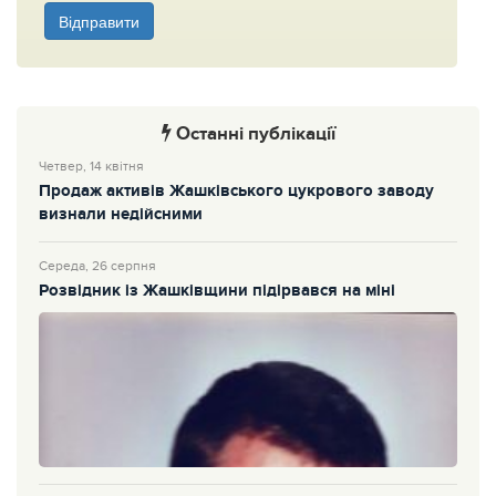
Відправити
Останні публікації
Четвер, 14 квітня
Продаж активів Жашківського цукрового заводу
визнали недійсними
Середа, 26 серпня
Розвідник із Жашківщини підірвався на міні