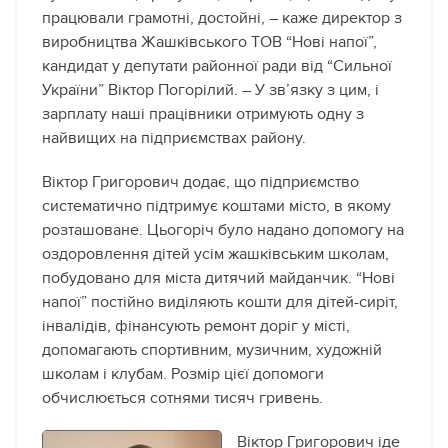
працювали грамотні, достойні, – каже директор з
виробництва Жашківського ТОВ “Нові напої”,
кандидат у депутати районної ради від “Сильної
України” Віктор Погорілий. – У зв’язку з цим, і
зарплату наші працівники отримують одну з
найвищих на підприємствах району.
Віктор Григорович додає, що підприємство
систематично підтримує коштами місто, в якому
розташоване. Цьогоріч було надано допомогу на
оздоровлення дітей усім жашківським школам,
побудовано для міста дитячий майданчик. “Нові
напої” постійно виділяють кошти для дітей-сиріт,
інвалідів, фінансують ремонт доріг у місті,
допомагають спортивним, музичним, художній
школам і клубам. Розмір цієї допомоги
обчислюється сотнями тисяч гривень.
Віктор Григорович іде