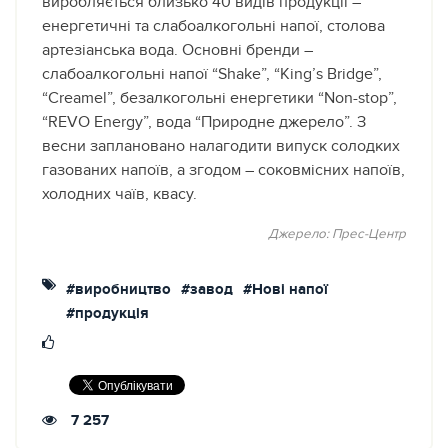
виробляється близько 40 видів продукції –
енергетичні та слабоалкогольні напої, столова
артезіанська вода. Основні бренди –
слабоалкогольні напої “Shake”, “King’s Bridge”,
“Creamel”, безалкогольні енергетики “Non-stop”,
“REVO Energy”, вода “Природне джерело”. З
весни заплановано налагодити випуск солодких
газованих напоїв, а згодом – соковмісних напоїв,
холодних чаїв, квасу.
Джерело:
Прес-Центр
#виробництво
#завод
#Нові напої
#продукція
7 257