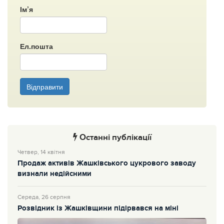
Ім’я
Ел.пошта
Відправити
Останні публікації
Четвер, 14 квітня
Продаж активів Жашківського цукрового заводу
визнали недійсними
Середа, 26 серпня
Розвідник із Жашківщини підірвався на міні