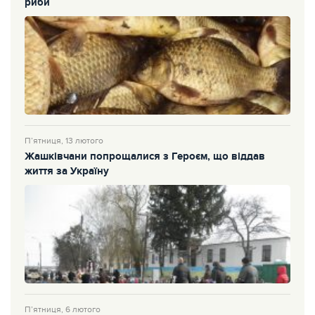
риби
П’ятниця, 13 лютого
Жашківчани попрощалися з Героєм, що віддав
життя за Україну
П’ятниця, 6 лютого