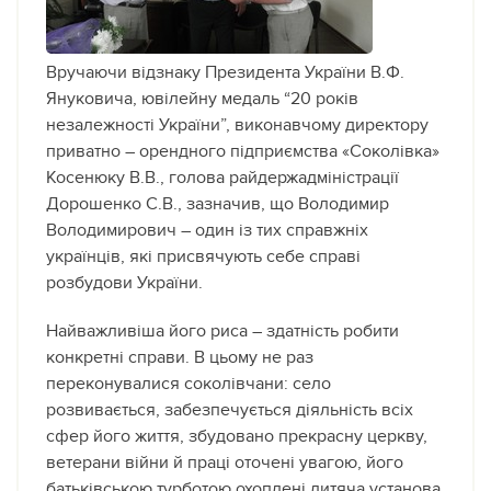
Вручаючи відзнаку Президента України В.Ф.
Януковича, ювілейну медаль “20 років
незалежності України”, виконавчому директору
приватно – орендного підприємства «Соколівка»
Косенюку В.В., голова райдержадміністрації
Дорошенко С.В., зазначив, що Володимир
Володимирович – один із тих справжніх
українців, які присвячують себе справі
розбудови України.
Найважливіша його риса – здатність робити
конкретні справи. В цьому не раз
переконувалися соколівчани: село
розвивається, забезпечується діяльність всіх
сфер його життя, збудовано прекрасну церкву,
ветерани війни й праці оточені увагою, його
батьківською турботою охоплені дитяча установа