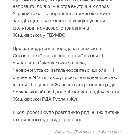
направити до в.о. міністра внутрішніх справ
України текст – звернення з вимогою вжити
заходів щодо належного функціонування
ізолятора тимчасового тримання в
Жашківському РВУМВС.
Про затвердження передавальних актів
Соколівської загальноосвітньої школи І-ІІІ
ступенів та Соколівського ліцею,
Червонокутської загальноосвітньої школи І-ІІІ
ступенів №2 та Тихохутірської загальноосвітньої
школи І-ІІ ступенів Жашківської районної ради
Черкаської області доповів юрист відділу освіти
Жашківської РДА Руслан Жук.
В ході роботи було розглянуто ряд інших питань
та прийнято відповідні рішення.
Джерело: Жашківська районна рада