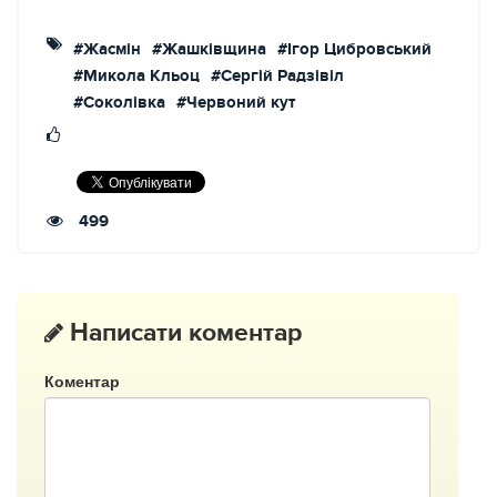
#Жасмін
#Жашківщина
#Ігор Цибровський
#Микола Кльоц
#Сергій Радзівіл
#Соколівка
#Червоний кут
499
Написати коментар
Коментар