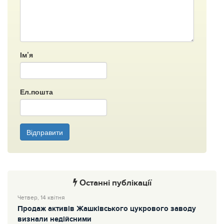
Ім’я
Ел.пошта
Відправити
Останні публікації
Четвер, 14 квітня
Продаж активів Жашківського цукрового заводу
визнали недійсними