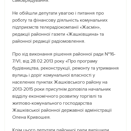
самоврядування.
Не обійшли депутати увагою і питання про
роботу та фінансову діяльність комунальних
підприємств телерадіокомпанії «Жасмін»,
редакції районної газети «Жашківщина» та
районної редакції радіомовлення.
Про хід виконання рішення районної ради №16-
7/VІ, від 28.02.2013 року «Про програму
будівництва, реконструкції, ремонту та утримання
вулиць і доріг комунальної власності у
населених пунктах Жашківського району на
2013-2015 роки присутнім доповіла начальник
відділу економічного розвитку торгівлі та
житлово-комунального господарства
Жашківської районної державної адміністрації
Олена Кривошея.
Крім цього депутати районної ради вирішили