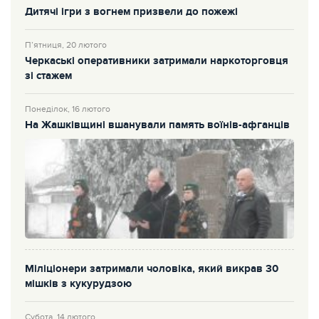
Дитячі ігри з вогнем призвели до пожежі
П’ятниця, 20 лютого
Черкаські оперативники затримали наркоторговця
зі стажем
Понеділок, 16 лютого
На Жашківщині вшанували память воїнів-афганців
Міліціонери затримали чоловіка, який викрав 30
мішків з кукурудзою
Субота, 14 лютого