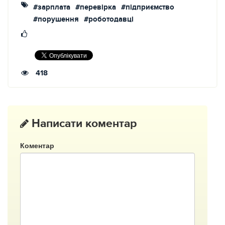
#зарплата
#перевірка
#підприємство
#порушення
#роботодавці
418
Написати коментар
Коментар