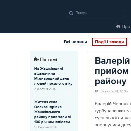
Про 
Всі новини
Події і заходи
Валерій
По темі
прийом
На Жашківщині
відзначили
району
Міжнародний день
людей похилого віку
2 Жовтня 2014
18 Травня 2011, 12:05
Жителя села
Валерій Черняк 
Олександрівка
турбували жител
Жашківського
району привітали зі
суспільної ситуац
100 річним ювілеєм
звернулися деся
15 Серпня 2014