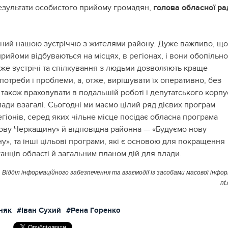
зультати особистого прийому громадян,
голова обласної ра
ний нашою зустріччю з жителями району. Дуже важливо, що
 прийоми відбуваються на місцях, в регіонах, і вони обопільно
дже зустрічі та спілкування з людьми дозволяють краще
 потреби і проблеми, а, отже, вирішувати їх оперативно, без
 також враховувати в подальшій роботі і депутатського корпус
лади взагалі. Сьогодні ми маємо цілий ряд дієвих програм
егіонів, серед яких чільне місце посідає обласна програма
ову Черкащину» й відповідна районна — «Будуємо нову
», та інші цільові програми, які є основою для покращення
анців області й загальним планом дій для влади.
Відділ інформаційного забезпечення та взаємодії із засобами масової інфор
nt
няк
#Іван Сухий
#Рена Горенко