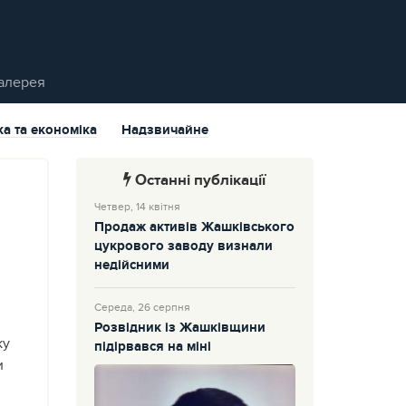
алерея
ка та економіка
Надзвичайне
Останні публікації
Четвер, 14 квітня
Продаж активів Жашківського
цукрового заводу визнали
недійсними
Середа, 26 серпня
Розвідник із Жашківщини
ку
підірвався на міні
и