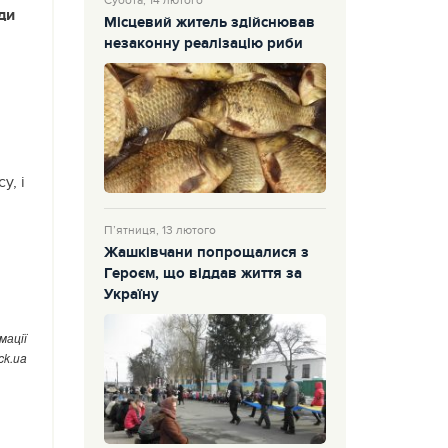
Субота, 14 лютого
ди
Місцевий житель здійснював
незаконну реалізацію риби
у, і
П’ятниця, 13 лютого
Жашківчани попрощалися з
Героєм, що віддав життя за
Україну
мації
.ck.ua