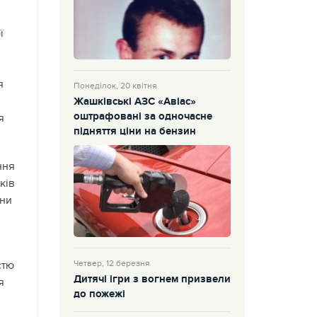
ї
я
Понеділок, 20 квітня
Жашківські АЗС «Авіас»
оштрафовані за одночасне
я
підняття ціни на бензин
ння
ків
ени
Четвер, 12 березня
стю
Дитячі ігри з вогнем призвели
я
до пожежі