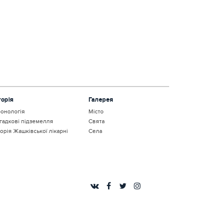
торія
Галерея
онологія
Місто
гадкові підземелля
Свята
торія Жашківської лікарні
Села