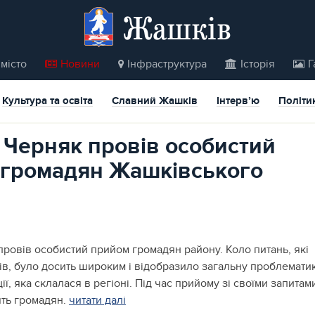
Жашків
місто
Новини
Інфраструктура
Історія
Г
Культура та освіта
Славний Жашків
Інтерв’ю
Політи
 Черняк провів особистий
 громадян Жашківського
провів особистий прийом громадян району. Коло питань, які
ів, було досить широким і відобразило загальну проблемати
ії, яка склалася в регіоні. Під час прийому зі своїми запитам
ть громадян.
читати далі