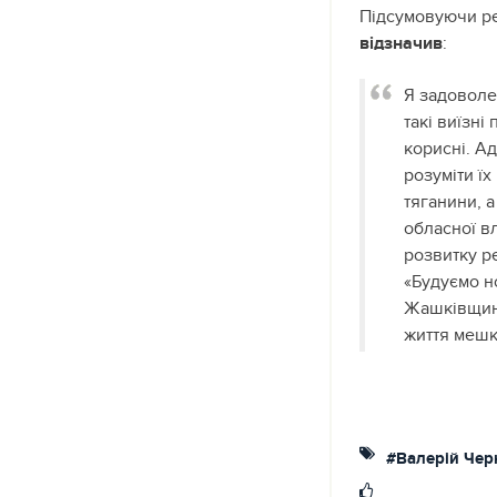
Підсумовуючи ре
відзначив
:
Я задоволе
такі виїзні
корисні. А
розуміти їх
тяганини, а
обласної в
розвитку р
«Будуємо н
Жашківщину
життя мешк
#Валерій Чер