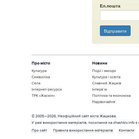
Ел.пошта
Відправити
Про місто
Новини
Культура
Події і заходи
Символіка
Культура і освіта
Села
Славний Жашків
Інтернет-ресурси
Інтерв’ю
ТРК «Жасмін»
Політика та економіка
Надзвичайне
© 2005—2026, Неофіційний сайт міста Жашкова.
У разі використання матеріалів, посилання на zhashkiv.info є
Про сайт
Правила використання матеріалів
Контакти