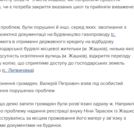
, чи є потреба закриття вказаних шкіл та прийняти виважене
проблем, були порушені й інші, серед яких: зволікання з
ектної документації на будівництво газопроводу (
с.
помога в отриманні державного кредиту на відбудову
одарської будівлі місцевої жительки (м. Жашків), низька якіс
ідсутність освітлення вулиць (м. Жашків), відкриття переїзду
у колію, що сприятиме доступу до господарських земель
 (
с. Литвинівка
).
нення громадян, Валерій Петрович взяв під особистий
ення порушених проблем.
що деякі запити громадян були розв’язані одразу ж. Наприкл
о проблему надання реєстрації внуку Ніни Тарасюк із Жашко
єструватись за місцем проживання його матері у зв’язку з
ми документами на будинок.