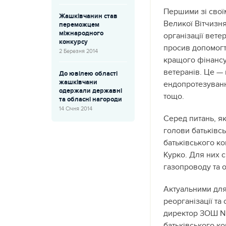
Першими зі свої
Жашківчанин став
Великої Вітчизня
переможцем
міжнародного
організації вете
конкурсу
просив допомогт
2 Березня 2014
кращого фінансу
ветеранів. Це — 
До ювілею області
жашківчани
ендопротезуванн
одержали державні
тощо.
та обласні нагороди
14 Січня 2014
Серед питань, я
голови батьківс
батьківського к
Курко. Для них 
газопроводу та 
Актуальними для
реорганізації та
директор ЗОШ №
батьківського к