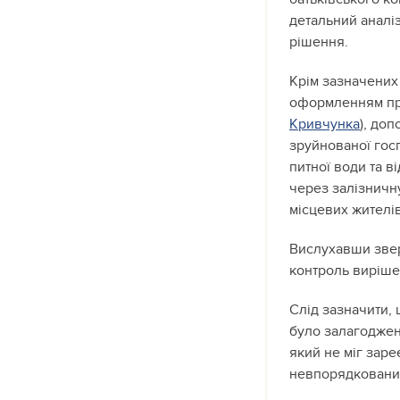
детальний аналіз
рішення.
Крім зазначених 
оформленням про
Кривчунка
), до
зруйнованої госп
питної води та в
через залізничн
місцевих жителів
Вислухавши звер
контроль виріш
Слід зазначити, 
було залагоджен
який не міг заре
невпорядковани