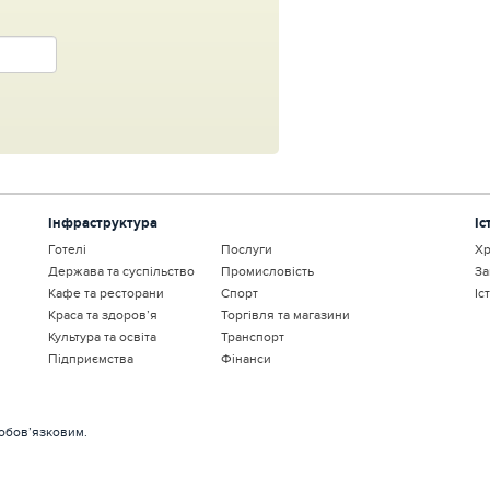
Інфраструктура
Іс
Готелі
Послуги
Хр
Держава та суспільство
Промисловість
За
Кафе та ресторани
Спорт
Іс
Краса та здоров’я
Торгівля та магазини
Культура та освіта
Транспорт
Підприємства
Фінанси
 обов’язковим.