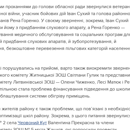
ми проханнями до голови обласної ради звернулися ветеран
ної війни, учасник бойових дій Іван Сухий та голова районно
ранів Рена Горенко. У своєму зверненні, зокрема, Іван Сухий
и йому з придбанням слухового апарату, а Рена Горенко —
вання медичного обслуговування та соціальних програм дл
й придбання слухових апаратів, й зубопротезування, й
я, безкоштовне перевезення пільгових категорій населенн
кі порушувались на прийомі, варто також виокремити зверне
ького комітету Житницької ЗОШ Світлани Гулик та представни
омітету Литвинівської ЗОШ — Олени Чиженко, Лесі Матюк і Р
спільною стала проблема фінансування підведення до школи
облаштування системи обігріву приміщень.
 жителів району є також проблеми, що пов’язані з необхідні
 оптимізації шкіл району. Зокрема, з цього питання звернулис
 2 села
Червоний Кут
Валентина Прекрасна та члени
омітету ЗОШ № 5 міста Жашків, які попросили провести