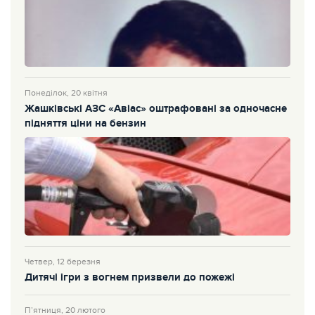
Понеділок, 20 квітня
Жашківські АЗС «Авіас» оштрафовані за одночасне
підняття ціни на бензин
Четвер, 12 березня
Дитячі ігри з вогнем призвели до пожежі
П’ятниця, 20 лютого