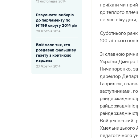
13 листопадаа 2014
приїхати чи прий
до теплого плеч
Результати виборів
не має віку доти
до парламенту по
№199 округу 2014 рік
28 Жовтня 2014
Суботнього ранк
100-літнього юві
Впіймали тих, хто
роздавав фальшиву
Зі славною річни
газету з критикою
нардепа
України Дмитро 
23 Жовтня 2014
Ничипоренко, за
директор Департа
Гаврилюк, голов
заступниками, г
райдержадміністр
райдержадмініст
райдержадмініст
Войцехівський, 
Хмельницького А
педагогічного ун