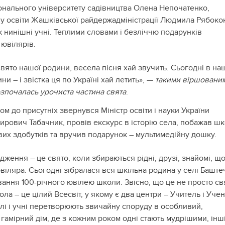
онального університету садівництва Олена Непочатенко,
лу освіти Жашківської райдержадміністрації Людмила Рябоко
ж нинішні учні. Теплими словами і безліччю подарунків
ювілярів.
свято нашої родини, весела пісня хай звучить. Сьогодні в на
ни – і звістка ця по Україні хай летить», —
такими віршовани
зпочалась урочиста частина свята
.
ом до присутніх звернувся Міністр освіти і науки України
рович Табачник, провів екскурс в історію села, побажав шк
вих здобутків та вручив подарунок – мультимедійну дошку.
ження – це свято, коли збираються рідні, друзі, знайомі, щ
ювіляра. Сьогодні зібралася вся шкільна родина у селі Баште
вання 100-річного ювілею школи. Звісно, що це не просто св
ола – це цілий Всесвіт, у якому є два центри – Учитель і Учен
лі і учні перетворюють звичайну споруду в особливий,
гамірний дім, де з кожним роком одні стають мудрішими, інші