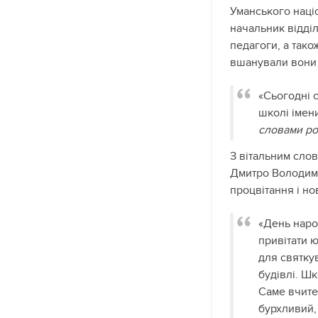
Уманського наці
начальник відді
педагоги, а тако
вшанували вони 
«Сьогодні 
школі імени
словами ро
З вітальним слов
Дмитро Володими
процвітання і но
«День народ
привітати 
для святку
будівлі. Шк
Саме вчите
бурхливий, 