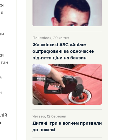
ся
є і
ди
Понеділок, 20 квітня
Жашківські АЗС «Авіас»
оштрафовані за одночасне
ки
підняття ціни на бензин
нтин
а
ї
лій
Четвер, 12 березня
а
Дитячі ігри з вогнем призвели
до пожежі