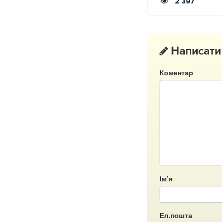
2 397
Написати
Коментар
Ім’я
Ел.пошта