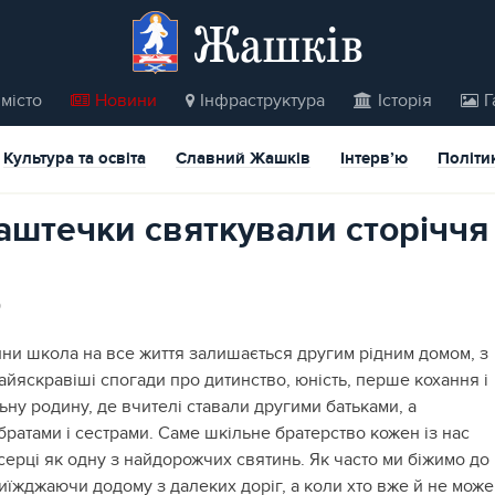
Жашків
місто
Новини
Інфраструктура
Історія
Г
Культура та освіта
Славний Жашків
Інтерв’ю
Політи
Баштечки святкували сторіччя
9
ни школа на все життя залишається другим рідним домом, з
айяскравіші спогади про дитинство, юність, перше кохання і
ьну родину, де вчителі ставали другими батьками, а
ратами і сестрами.
Саме шкільне братерство кожен із нас
серці як одну з найдорожчих святинь. Як часто ми біжимо до
иїжджаючи додому з далеких доріг, а коли хто вже й не може