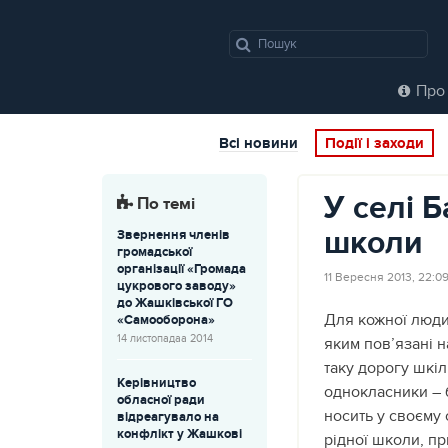
Про 
Всі новини
Події і заходи
У селі 
По темі
школи
Звернення членів
громадської
організації «Громада
11 Вересня 2013, 22:0
цукрового заводу»
до Жашківської ГО
Для кожної люди
«Самооборона»
14 листопадаа 2014
яким пов’язані н
таку дорогу шкіл
Керівництво
однокласники – б
обласної ради
носить у своєму 
відреагувало на
конфлікт у Жашкові
рідної школи, пр