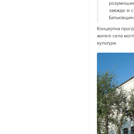
розумнішим
завжди зі 
Батьківщин
Концертна програ
жителі села мог
культури.