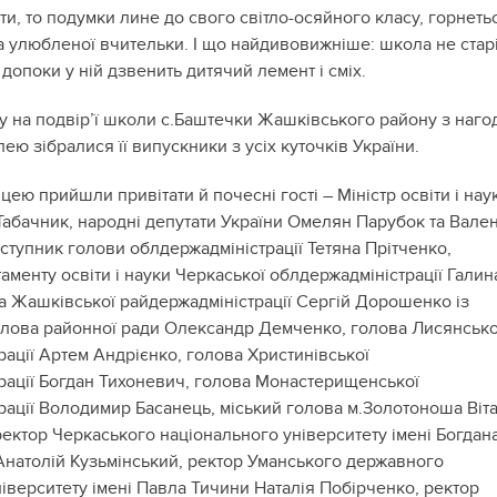
ти, то подумки лине до свого світло-осяйного класу, горнеть
а улюбленої вчительки. І що найдивовижніше: школа не старі
, допоки у ній дзвенить дитячий лемент і сміх.
у на подвір’ї школи с.Баштечки Жашківського району з наго
лею зібралися її випускники з усіх куточків України.
цею прийшли привітати й почесні гості – Міністр освіти і нау
Табачник, народні депутати України Омелян Парубок та Вале
ступник голови облдержадміністрації Тетяна Прітченко,
менту освіти і науки Черкаської облдержадміністрації Галин
а Жашківської райдержадміністрації Сергій Дорошенко із
олова районної ради Олександр Демченко, голова Лисянсько
ації Артем Андрієнко, голова Христинівської
рації Богдан Тихоневич, голова Монастерищенської
рації Володимир Басанець, міський голова м.Золотоноша Віта
ректор Черкаського національного університету імені Богдан
натолій Кузьмінський, ректор Уманського державного
іверситету імені Павла Тичини Наталія Побірченко, ректор