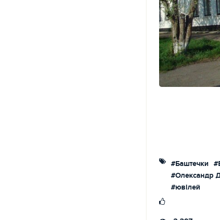
#Баштечки
#
#Олександр 
#ювілей