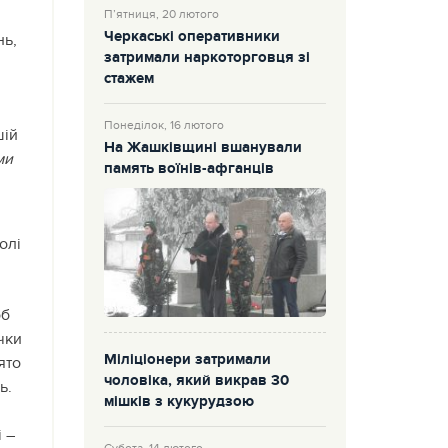
П’ятниця, 20 лютого
Черкаські оперативники
нь,
затримали наркоторговця зі
стажем
Понеділок, 16 лютого
шій
На Жашківщині вшанували
ми
память воїнів-афганців
олі
об
чки
Міліціонери затримали
ято
чоловіка, який викрав 30
ь.
мішків з кукурудзою
 –