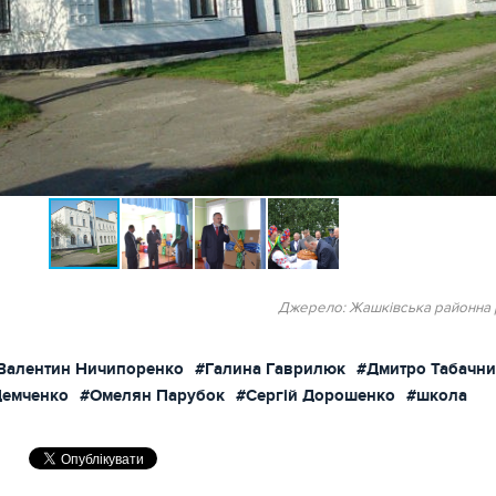
Джерело: Жашківська районна 
Валентин Ничипоренко
#Галина Гаврилюк
#Дмитро Табачни
Демченко
#Омелян Парубок
#Сергій Дорошенко
#школа