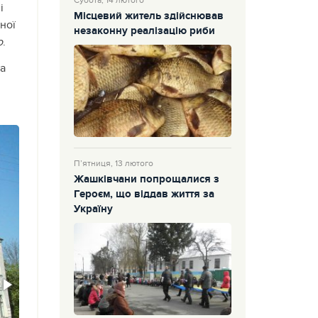
Субота, 14 лютого
і
Місцевий житель здійснював
ної
незаконну реалізацію риби
о
.
та
П’ятниця, 13 лютого
Жашківчани попрощалися з
Героєм, що віддав життя за
Україну