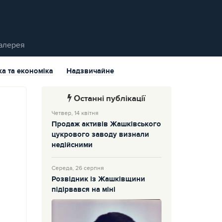
алерея
ка та економіка
Надзвичайне
Останні публікації
Четвер, 14 квітня
Продаж активів Жашківського
цукрового заводу визнали
недійсними
Середа, 26 серпня
Розвідник із Жашківщини
підірвався на міні