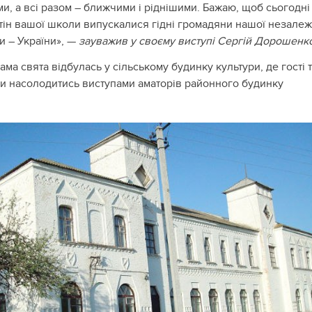
и, а всі разом – ближчими і ріднішими. Бажаю, щоб сьогодні 
стін вашої школи випускалися гідні громадяни нашої незалеж
и – України», —
зауважив у своєму виступі Сергій Дорошенк
ма свята відбулась у сільському будинку культури, де гості 
ли насолодитись виступами аматорів районного будинку