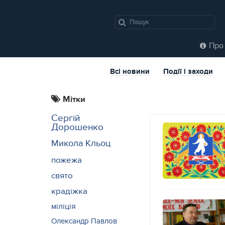
Про 
Всі новини
Події і заходи
Мітки
Сергій
Дорошенко
Микола Кльоц
пожежа
свято
крадіжка
міліція
Олександр Павлов