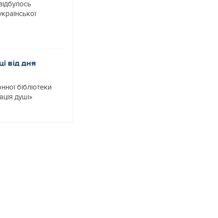
 відбулось
країнської
і від дня
нної бібліотеки
ація душі»