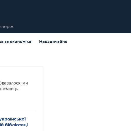
алерея
ка та економіка
Надзвичайне
Здавалося, ми
таємниць.
української
й бібліотеці