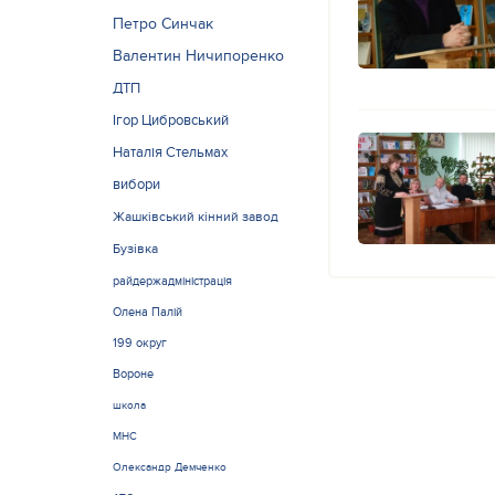
Петро Синчак
Валентин Ничипоренко
ДТП
Ігор Цибровський
Наталія Стельмах
вибори
Жашківський кінний завод
Бузівка
райдержадміністрація
Олена Палій
199 округ
Вороне
школа
МНС
Олександр Демченко