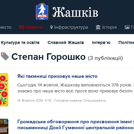
Жашків
місто
Новини
Інфраструктура
Історія
Г
Культура та освіта
Славний Жашків
Інтерв’ю
Політи
Степан Горошко
(3 публікації)
Які таємниці приховує наше місто
Сьогодні, 14 жовтня, Жашкову виповнюється 378 років. 
знаємо про наше місто все, проте воно приховує безліч 
14 Жовтня 2014, 11:10
‐
Головна новина
,
Спецпроекти
Громадське обговорення про присвоєння імені 
письменниці Докії Гуменної центральній районні