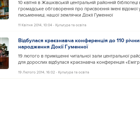
10 квітня в Жашківській центральній районній бібліотеці
громадське обговорення про присвоєння імені відомої у
письменниці, нашої землячки Докії Гуменної
11 Квітня 2014, 10:04
‐
Культура та освіта
Відбулася краєзнавча конференція до 110 річниц
народження Докії Гуменної
19 лютого в приміщенні читальної зали центральної райо
для дорослих відбулася краєзнавча конференція «Емігр
19 Лютого 2014, 16:02
‐
Культура та освіта