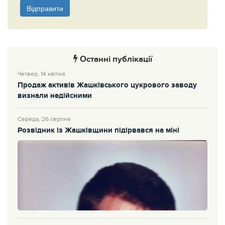
Відправити
Останні публікації
Четвер, 14 квітня
Продаж активів Жашківського цукрового заводу
визнали недійсними
Середа, 26 серпня
Розвідник із Жашківщини підірвався на міні