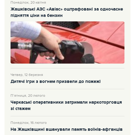
Понеділок, 20 квітня
Жашківські АЗС «Авіас» оштрафовані за одночасне
підняття ціни на бензин
Четвер, 12 березня
Дитячі ігри з вогнем призвели до пожежі
П’ятниця, 20 лютого
Черкаські оперативники затримали наркоторговця
зі стажем
Понеділок, 16 лютого
На Жашківщині вшанували память воїнів-афганців