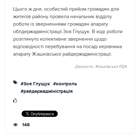
Цього ж дня, особистий прийом громадян для
жителів району провела начальник відділу
роботи із зверненнями громадян апарату
облдержадміністрації Зоя Глущук. В ході роботи
розглянуто колективне звернення щодо
відповідності перебування на посаді керівника
апарату Жашківської райдержадміністрації.
Джерело: Жашківська РДА
#Зоя Глущук
#контроль
#райдержадміністрація
148