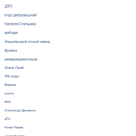
ДТП
Ігор Цибровський
Наталія Стельмах
вибори
Жашківський кінний завод
Бузівка
райдержадміністрація
Олена Палій
199 округ
Вороне
школа
МНС
Олександр Демченко
АТО
Роман Ражев