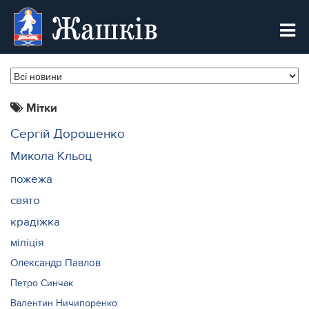
Жашків
Мітки
Сергій Дорошенко
Микола Кльоц
пожежа
свято
крадіжка
міліція
Олександр Павлов
Петро Синчак
Валентин Ничипоренко