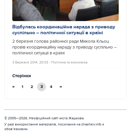
Відбулась координаційна нарада з приводу
суспільно – політичної ситуації в країні
2 березня голова районної ради Микола Кльоц
провів координаційну нараду з приводу суспільно –
політичної ситуації в країні
3 Березня 2014, 20:03
‐
Політика та економіка
Сторінки
←
3
→
1
2
4
© 2005—2026, Неофіційний сайт міста Жашкова.
У разі використання матеріалів, посилання на zhashkiv.info є
обов’язковим.