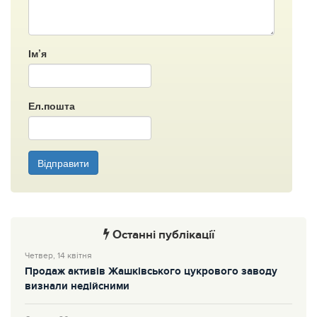
Ім’я
Ел.пошта
Відправити
Останні публікації
Четвер, 14 квітня
Продаж активів Жашківського цукрового заводу
визнали недійсними