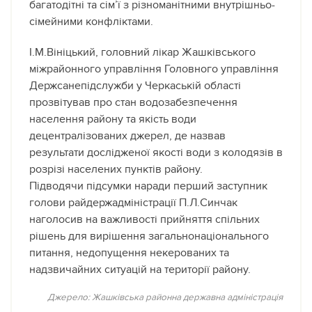
багатодітні та сім’ї з різноманітними внутрішньо-
сімейними конфліктами.
І.М.Вініцький, головний лікар Жашківського
міжрайонного управління Головного управління
Держсанепідслужби у Черкаській області
прозвітував про стан водозабезпечення
населення району та якість води
децентралізованих джерел, де назвав
результати дослідженої якості води з колодязів в
розрізі населених пунктів району.
Підводячи підсумки наради перший заступник
голови райдержадміністрації П.Л.Синчак
наголосив на важливості прийняття спільних
рішень для вирішення загальнонаціонального
питання, недопущення некерованих та
надзвичайних ситуацій на території району.
Джерело: Жашківська районна державна адміністрація