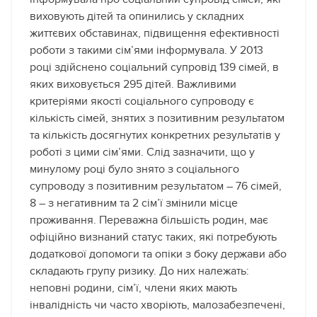
виховують дітей та опинились у складних
життєвих обставинах, підвищення ефективності
роботи з такими сім’ями інформувала. У 2013
році здійснено соціальний супровід 139 сімей, в
яких виховується 295 дітей. Важливими
критеріями якості соціального супроводу є
кількість сімей, знятих з позитивним результатом
та кількість досягнутих конкретних результатів у
роботі з цими сім’ями. Слід зазначити, що у
минулому році було знято з соціального
супроводу з позитивним результатом – 76 сімей,
8 – з негативним та 2 сім’ї змінили місце
проживання. Переважна більшість родин, має
офіційно визнаний статус таких, які потребують
додаткової допомоги та опіки з боку держави або
складають групу ризику. До них належать:
неповні родини, сім’ї, члени яких мають
інвалідність чи часто хворіють, малозабезпечені,