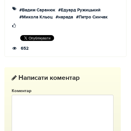
#Вадим Саранюк
#Едуард Ружицький
#Микола Кльоц
#нарада
#Петро Синчак
652
Написати коментар
Коментар