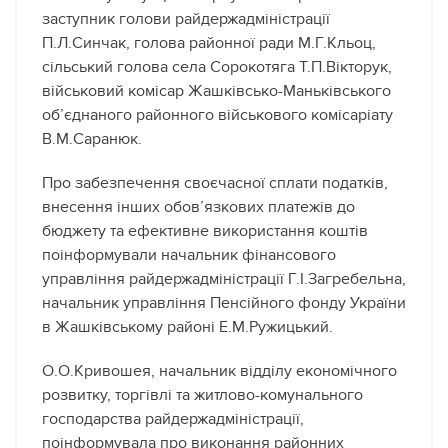
заступник голови райдержадміністрації
П.Л.Синчак, голова районної ради М.Г.Кльоц,
сільський голова села Сорокотяга Т.П.Вікторук,
військовий комісар Жашківсько-Маньківського
об’єднаного районного військового комісаріату
В.М.Саранюк.
Про забезпечення своєчасної сплати податків,
внесення інших обов’язкових платежів до
бюджету та ефективне використання коштів
поінформували начальник фінансового
управління райдержадміністрації Г.І.Загребельна,
начальник управління Пенсійного фонду України
в Жашківському районі Е.М.Ружицький.
О.О.Кривошея, начальник відділу економічного
розвитку, торгівлі та житлово-комунального
господарства райдержадміністрації,
поінформувала про виконання районних