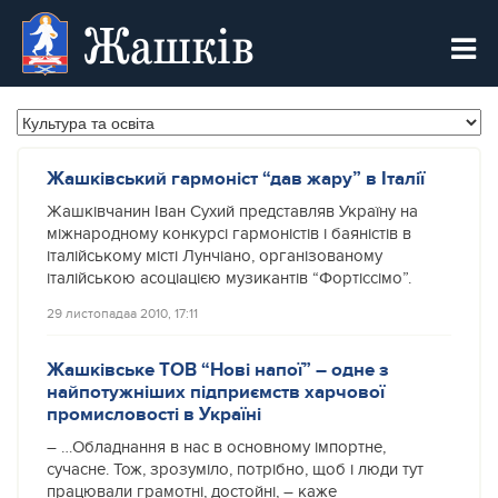
Жашків
Жашківський гармоніст “дав жару” в Італії
Жашківчанин Іван Сухий представляв Україну на
міжнародному конкурсі гармоністів і баяністів в
італійському місті Лунчіано, організованому
італійською асоціацією музикантів “Фортіссімо”.
29 листопадаа 2010, 17:11
Жашківське ТОВ “Нові напої” – одне з
найпотужніших підприємств харчової
промисловості в Україні
– …Обладнання в нас в основному імпортне,
сучасне. Тож, зрозуміло, потрібно, щоб і люди тут
працювали грамотні, достойні, – каже