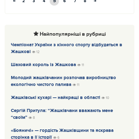
←
5
→
2
3
4
6
7
8
Найпопулярніші в рубриці
Чемпіонат України з кінного спорту відбудеться в
Жашкові
12
Шаховий король із Жашкова
11
Молодий жашківчанин розпочав виробництво
екологічно чистого палива
11
Жашківські кухарі — найкращі в області
10
Сергій Притула: “Жашківчани вважають мене
“своїм”
8
«Бояничі» — гордість Жашківщини та яскрава
сторінка в ії історії
6