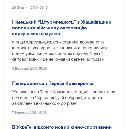
29 Жовтня 2010, 09:10
Німецький “Штурмгешютц” з Жашківщини
поповнив військову експозицію
корсунського музею
Фонди Корсунь-Шевченківського державного
історико-культурного заповідника поповнилися
новим унікальним експонатом періоду Другої
світової війни. І це не іржавий багнет чи ґудзик,
8 Вересня 2010, 15:09
Паперовий світ Тараса Крамаренка
Жашківчанин Тарас Крамаренко один з небагатьох
не лише на Черкащині, а й в Україні, хто довів
захоплення витинанкою до рівня
7 Вересня 2010, 15:09
В Україні відкрито новий кінно-спортивний