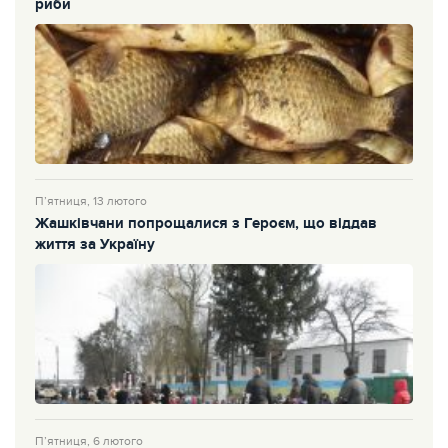
риби
П’ятниця, 13 лютого
Жашківчани попрощалися з Героєм, що віддав
життя за Україну
П’ятниця, 6 лютого