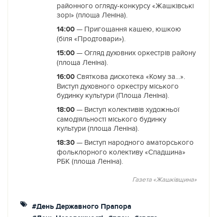
районного огляду-конкурсу «Жашківські
зорі» (площа Леніна).
14:00
— Пригощання кашею, юшкою
(біля «Продтовари»).
15:00
— Огляд духовних оркестрів району
(площа Леніна).
16:00
Святкова дискотека «Кому за…».
Виступ духовного оркестру міського
будинку культури (Площа Леніна).
18:00
— Виступ колективів художньої
самодіяльності міського будинку
культури (площа Леніна).
18:30
— Виступ народного аматорського
фольклорного колективу «Спадщина»
РБК (площа Леніна).
Газета «Жашківщина»
#День Державного Прапора