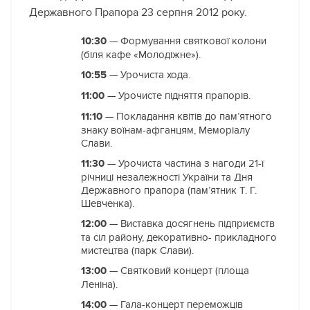
Державного Прапора 23 серпня 2012 року.
10:30
— Формування святкової колони
(біля кафе «Молодіжне»).
10:55
— Урочиста хода.
11:00
— Урочисте підняття прапорів.
11:10
— Покладання квітів до пам’ятного
знаку воїнам-афганцям, Меморіалу
Слави.
11:30
— Урочиста частина з нагоди 21-ї
річниці незалежності України та Дня
Державного прапора (пам’ятник Т. Г.
Шевченка).
12:00
— Виставка досягнень підприємств
та сіл району, декоративно- прикладного
мистецтва (парк Слави).
13:00
— Святковий концерт (площа
Леніна).
14:00
— Гала-концерт переможців