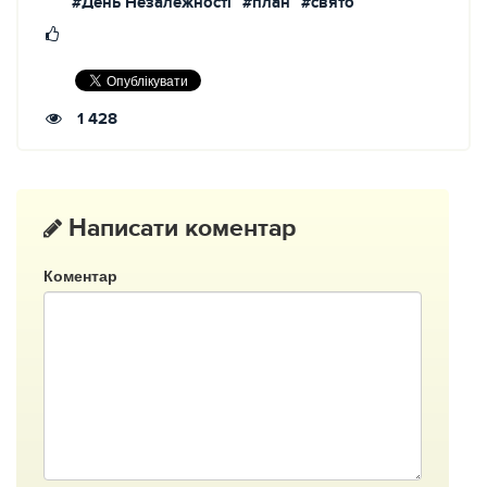
#День Незалежності
#план
#свято
1 428
Написати коментар
Коментар