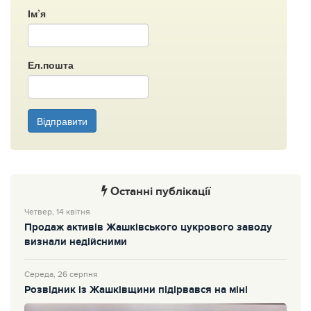
Ім’я
Ел.пошта
Відправити
Останні публікації
Четвер, 14 квітня
Продаж активів Жашківського цукрового заводу
визнали недійсними
Середа, 26 серпня
Розвідник із Жашківщини підірвався на міні