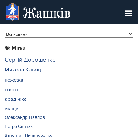
Жашків
Мітки
Сергій Дорошенко
Микола Кльоц
пожежа
свято
крадіжка
міліція
Олександр Павлов
Петро Синчак
Валентин Ничипоренко