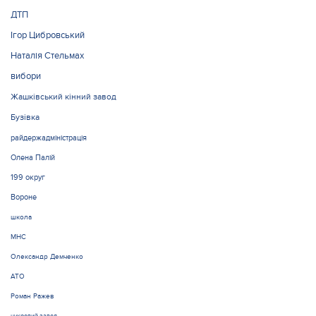
ДТП
Ігор Цибровський
Наталія Стельмах
вибори
Жашківський кінний завод
Бузівка
райдержадміністрація
Олена Палій
199 округ
Вороне
школа
МНС
Олександр Демченко
АТО
Роман Ражев