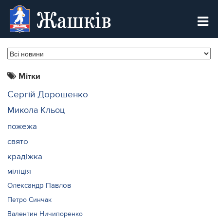
Жашків
Мітки
Сергій Дорошенко
Микола Кльоц
пожежа
свято
крадіжка
міліція
Олександр Павлов
Петро Синчак
Валентин Ничипоренко