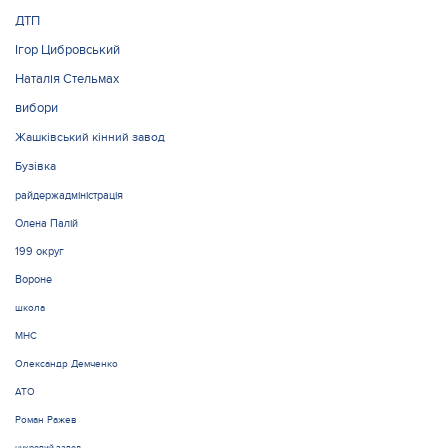
ДТП
Ігор Цибровський
Наталія Стельмах
вибори
Жашківський кінний завод
Бузівка
райдержадміністрація
Олена Палій
199 округ
Вороне
школа
МНС
Олександр Демченко
АТО
Роман Ражев