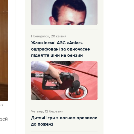
Понеділок, 20 квітня
Жашківські АЗС «Авіас»
оштрафовані за одночасне
підняття ціни на бензин
із
Четвер, 12 березня
Дитячі ігри з вогнем призвели
узей
до пожежі