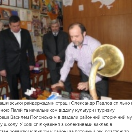
шківської райдержадміністрації Олександр Павлов спільно 
ною Палій та начальником відділу культури і туризму
рації Василем Полонським відвідали районний історичний м
у школу. У ході спілкування з колективами закладів
тан розвитку культури у районі за поточний рік, розглянуто