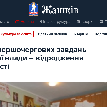
Жашків
місто
Новини
Інфраструктура
Історія
Г
Культура та освіта
Славний Жашків
Інтерв’ю
Політи
першочергових завдань
ї влади – відродження
сті