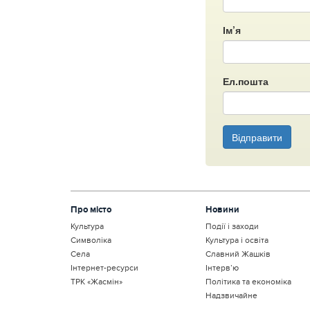
Ім’я
Ел.пошта
Відправити
Про місто
Новини
Культура
Події і заходи
Символіка
Культура і освіта
Села
Славний Жашків
Інтернет-ресурси
Інтерв’ю
ТРК «Жасмін»
Політика та економіка
Надзвичайне