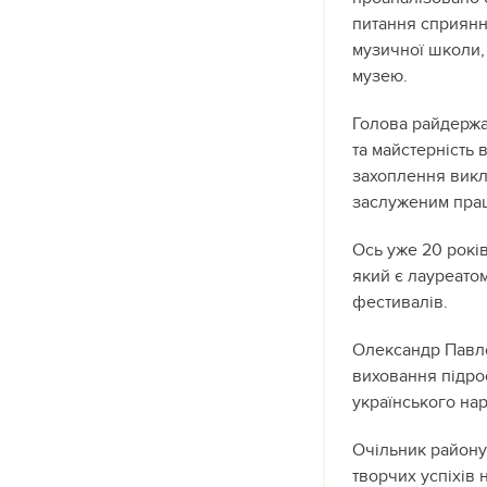
питання сприянн
музичної школи,
музею.
Голова райдержа
та майстерність
захоплення викли
заслуженим прац
Ось уже 20 років
який є лауреато
фестивалів.
Олександр Павло
виховання підро
українського на
Очільник району
творчих успіхів 