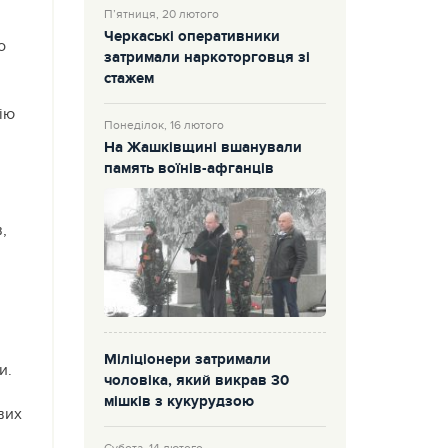
П’ятниця, 20 лютого
Черкаські оперативники
о
затримали наркоторговця зі
стажем
ію
Понеділок, 16 лютого
На Жашківщині вшанували
память воїнів-афганців
,
Міліціонери затримали
и.
чоловіка, який викрав 30
мішків з кукурудзою
вих