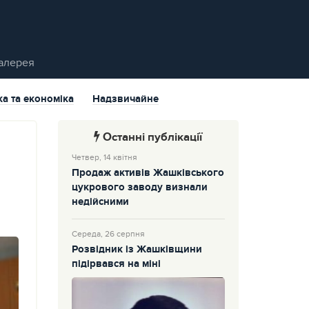
алерея
ка та економіка
Надзвичайне
Останні публікації
Четвер, 14 квітня
Продаж активів Жашківського
цукрового заводу визнали
недійсними
Середа, 26 серпня
Розвідник із Жашківщини
підірвався на міні