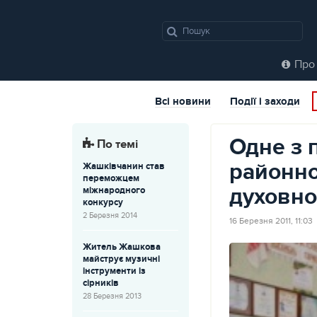
Про 
Всі новини
Події і заходи
Одне з 
По темі
районно
Жашківчанин став
переможцем
духовно
міжнародного
конкурсу
2 Березня 2014
16 Березня 2011, 11:03
Житель Жашкова
майструє музичні
інструменти із
сірників
28 Березня 2013