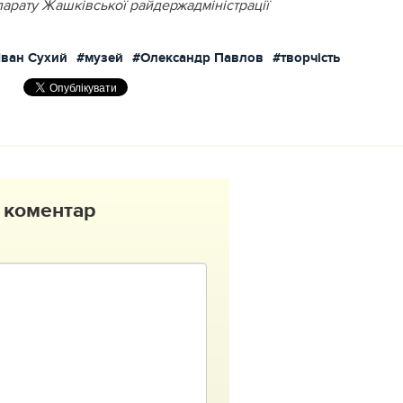
парату Жашківської райдержадміністрації
Іван Сухий
#музей
#Олександр Павлов
#творчість
 коментар