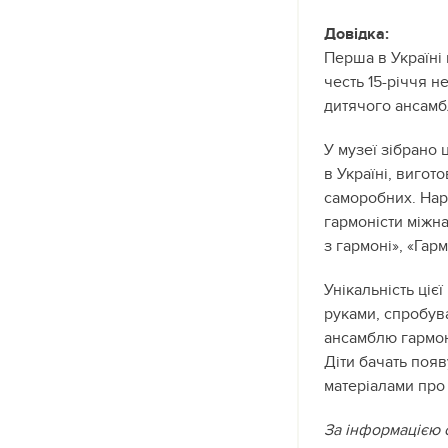
Довідка:
Перша в Україні 
честь 15-річчя н
дитячого ансамб
У музеї зібрано 
в Україні, вигото
саморобних. Нар
гармоністи міжн
з гармоні», «Гар
Унікальність ціє
руками, спробува
ансамблю гармоні
Діти бачать появ
матеріалами про
За інформацією с