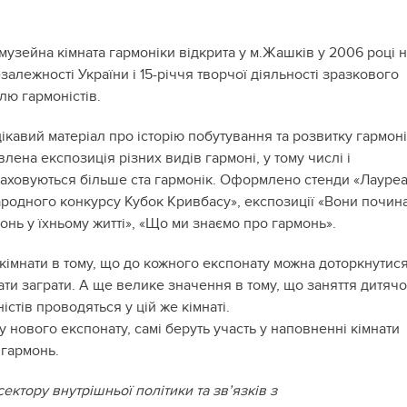
музейна кімната гармоніки відкрита у м.Жашків у 2006 році 
езалежності України і 15-річчя творчої діяльності зразкового
лю гармоністів.
цікавий матеріал про історію побутування та розвитку гармон
влена експозиція різних видів гармоні, у тому числі і
аховуються більше ста гармонік. Оформлено стенди «Лауреа
ародного конкурсу Кубок Кривбасу», експозиції «Вони почин
монь у їхньому житті», «Що ми знаємо про гармонь».
ї кімнати в тому, що до кожного експонату можна доторкнутис
ти заграти. А ще велике значення в тому, що заняття дитяч
стів проводяться у цій же кімнаті.
у нового експонату, самі беруть участь у наповненні кімнати
 гармонь.
ектору внутрішньої політики та зв’язків з