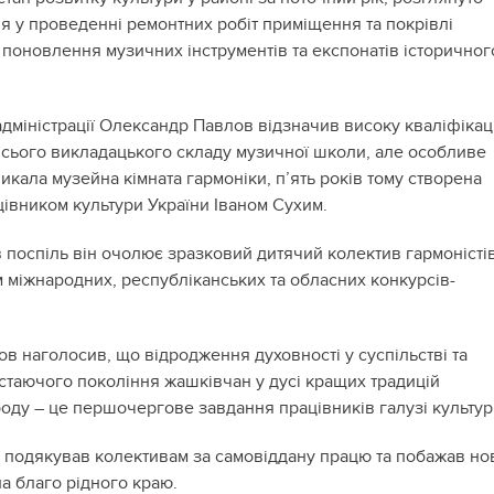
я у проведенні ремонтних робіт приміщення та покрівлі
 поновлення музичних інструментів та експонатів історичног
дміністрації Олександр Павлов відзначив високу кваліфікац
 всього викладацького складу музичної школи, але особливе
кала музейна кімната гармоніки, п’ять років тому створена
івником культури України Іваном Сухим.
 поспіль він очолює зразковий дитячий колектив гармоністів
м міжнародних, республіканських та обласних конкурсів-
в наголосив, що відродження духовності у суспільстві та
стаючого покоління жашківчан у дусі кращих традицій
роду – це першочергове завдання працівників галузі культур
 подякував колективам за самовіддану працю та побажав но
на благо рідного краю.