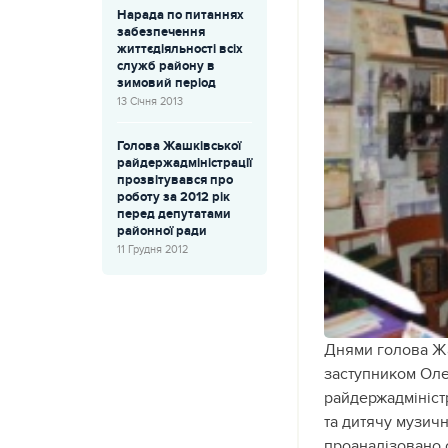
Нарада по питаннях
забезпечення
життєдіяльності всіх
служб району в
зимовий період
13 Січня 2013
Голова Жашківської
райдержадміністрації
прозвітувався про
роботу за 2012 рік
перед депутатами
районної ради
11 Грудня 2012
Днями голова Жа
заступником Оле
райдержадмініст
та дитячу музичн
проаналізовано с