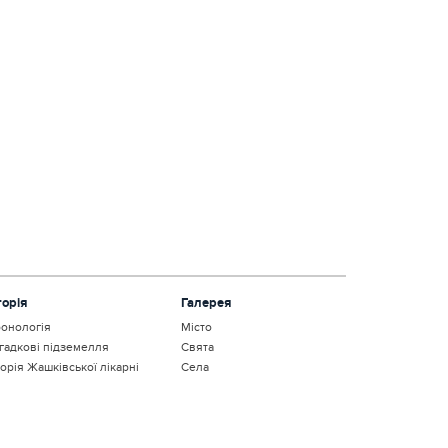
торія
Галерея
онологія
Місто
гадкові підземелля
Свята
торія Жашківської лікарні
Села