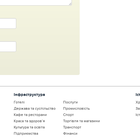
Інфраструктура
Іс
Готелі
Послуги
Хр
Держава та суспільство
Промисловість
За
Кафе та ресторани
Спорт
Іс
Краса та здоров’я
Торгівля та магазини
Культура та освіта
Транспорт
Підприємства
Фінанси