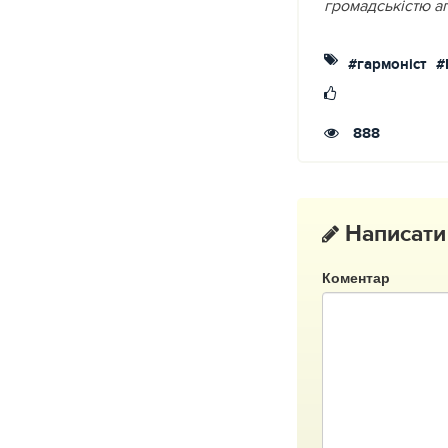
громадськістю а
#гармоніст
#
888
Написати
Коментар