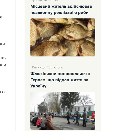
Субота, 14 лютого
Місцевий житель здійснював
незаконну реалізацію риби
на
іки
ти-
али
П’ятниця, 13 лютого
Жашківчани попрощалися з
Героєм, що віддав життя за
я
Україну
ого