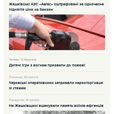
Жашківські АЗС «Авіас» оштрафовані за одночасне
підняття ціни на бензин
Четвер, 12 березня
Дитячі ігри з вогнем призвели до пожежі
П’ятниця, 20 лютого
Черкаські оперативники затримали наркоторговця
зі стажем
Понеділок, 16 лютого
На Жашківщині вшанували память воїнів-афганців