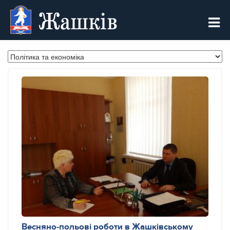
Жашків
Весняно-польові роботи в Жашківському