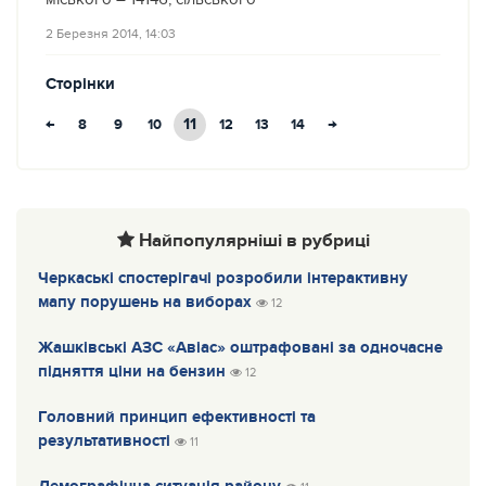
2 Березня 2014, 14:03
Сторінки
←
11
→
8
9
10
12
13
14
Найпопулярніші в рубриці
Черкаські спостерігачі розробили інтерактивну
мапу порушень на виборах
12
Жашківські АЗС «Авіас» оштрафовані за одночасне
підняття ціни на бензин
12
Головний принцип ефективності та
результативності
11