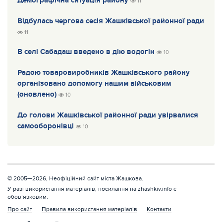
Демографічна ситуація району
11
Відбулась чергова сесія Жашківської районної ради
11
В селі Сабадаш введено в дію водогін
10
Радою товаровиробників Жашківського району
організовано допомогу нашим військовим
(оновлено)
10
До голови Жашківської районної ради увірвалися
самооборонівці
10
© 2005—2026, Неофіційний сайт міста Жашкова.
У разі використання матеріалів, посилання на zhashkiv.info є
обов’язковим.
Про сайт
Правила використання матеріалів
Контакти