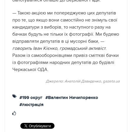
балотувалися більше до Верховної Ради.
— Такою акцією ми попереджуємо цих депутатів
про те, що якщо вони самостійно не знімуть свої
кандидатури з виборів, то наступного разу на
бачках будуть не тільки їх фотографії. Ми будемо
відправляти депутатів в ці мусорні баки, —
говорить Іван Кієнко, громадський активіст
.
Разом із самооборонівцями привіз сміттєві бачки
із фотографіями народних депутатів до будівлі
Черкаської ОДА.
Джерело:
Анатолій Давиденко, gazeta.ua
#199 округ
#Валентин Ничипоренко
#люстрація