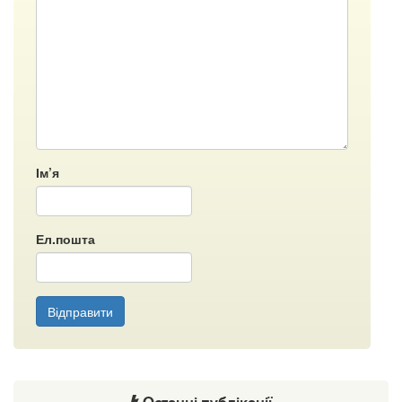
Ім’я
Ел.пошта
Відправити