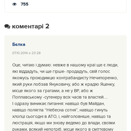
755
коментарі 2
Бєлка
07.10.2014 о 23:28
Оце, читаю і думаю: невже в нашому краї ще є люди,
які віддадуть, чи ще гірше- продадуть, свій голос
якомусь проходимцю контрабандисту Нечипоренко,
який руки лобзав Януковичу, або ж крадію Яценку,
місце якого за гратами, а не у ВР, або ж
Поплавському -сутенеру всіх часів та властей….
І одразу виникає питання: навіщо був Майдан,
навіщо полягла “Небесна сотня”, навіщо гинуть
хлопці сьогодні в АТО, і, найголовніше, навіщо та
люстрація, якщо ми знову ведемо до влади, своїми
руками, всякий непотріб, місце якого в сміттєвому