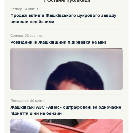
Останні публікації
Четвер, 14 квітня
Продаж активів Жашківського цукрового заводу
визнали недійсними
Середа, 26 серпня
Розвідник із Жашківщини підірвався на міні
Понеділок, 20 квітня
Жашківські АЗС «Авіас» оштрафовані за одночасне
підняття ціни на бензин