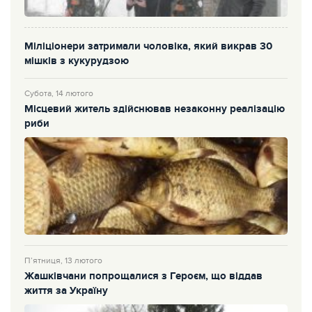
Міліціонери затримали чоловіка, який викрав 30
мішків з кукурудзою
Субота, 14 лютого
Місцевий житель здійснював незаконну реалізацію
риби
П’ятниця, 13 лютого
Жашківчани попрощалися з Героєм, що віддав
життя за Україну