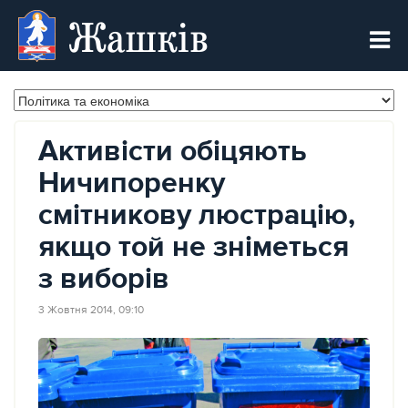
Жашків
Активісти обіцяють
Ничипоренку
смітникову люстрацію,
якщо той не зніметься
з виборів
3 Жовтня 2014, 09:10