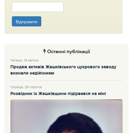
Відправити
Останні публікації
Четвер, 14 квітня
Продаж активів Жашківського цукрового заводу
визнали недійсними
Середа, 26 серпня
Розвідник із Жашківщини підірвався на міні