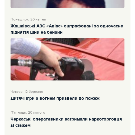
Понеділок, 20 квітня
Жашківські АЗС «Авіас» оштрафовані за одночасне
підняття ціни на бензин
Четвер, 12 березня
Дитячі ігри з вогнем призвели до пожежі
П’ятниця, 20 лютого
Черкаські оперативники затримали наркоторговця
зі стажем