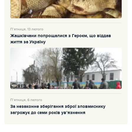
П’ятниця, 13 лютого
Жашківчани попрощалися з Героєм, що віддав
життя за Україну
П’ятниця, 6 лютого
За незаконне зберігання зброї зловмиснику
загрожує до семи років ув’язнення