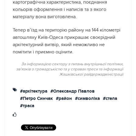
картографічна характеристика, поєднання
кольорів оформлення і написів та з якого
матеріалу вона виготовлена.
Тепер в’їзд на територію району на 144 кілометрі
автошляху Київ-Одеса прикрашає своєрідний
архітектурний витвір, який неможливо не
помітити і приємно оцінити.
За інформацією сектору з питань внутрішньої політики,
зв’язків з громадськістю та у справах преси та інформації
Жашківської райдержадміністрації
#архітектура
#Олександр Павлов
#Петро Синчак
#район
#символіка
#стела
#траса