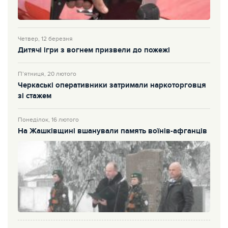
Четвер, 12 березня
Дитячі ігри з вогнем призвели до пожежі
П’ятниця, 20 лютого
Черкаські оперативники затримали наркоторговця
зі стажем
Понеділок, 16 лютого
На Жашківщині вшанували память воїнів-афганців