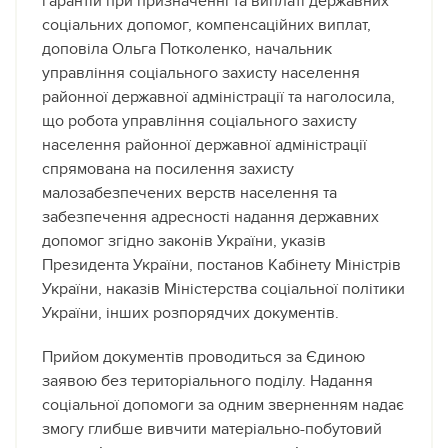
гарантій при призначенні та виплаті державних
соціальних допомог, компенсаційних виплат,
доповіла Ольга Потколенко, начальник
управління соціального захисту населення
районної державної адміністрації та наголосила,
що робота управління соціального захисту
населення районної державної адміністрації
спрямована на посилення захисту
малозабезпечених верств населення та
забезпечення адресності надання державних
допомог згідно законів України, указів
Президента України, постанов Кабінету Міністрів
України, наказів Міністерства соціальної політики
України, інших розпорядчих документів.
Прийом документів проводиться за Єдиною
заявою без територіального поділу. Надання
соціальної допомоги за одним зверненням надає
змогу глибше вивчити матеріально-побутовий