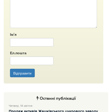
Ім’я
Ел.пошта
Відправити
Останні публікації
Четвер, 14 квітня
Продаж активів Жашківського цукрового заводу