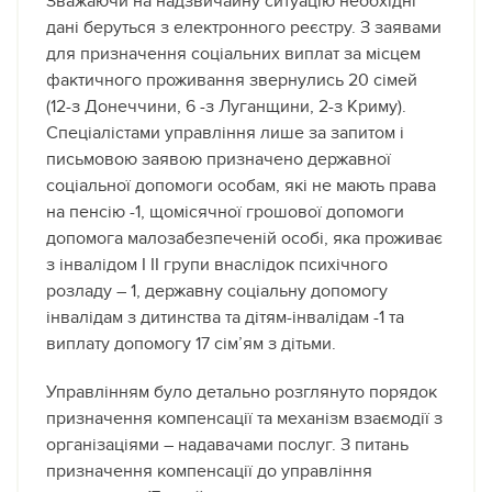
Зважаючи на надзвичайну ситуацію необхідні
дані беруться з електронного реєстру. З заявами
для призначення соціальних виплат за місцем
фактичного проживання звернулись 20 сімей
(12-з Донеччини, 6 -з Луганщини, 2-з Криму).
Спеціалістами управління лише за запитом і
письмовою заявою призначено державної
соціальної допомоги особам, які не мають права
на пенсію -1, щомісячної грошової допомоги
допомога малозабезпеченій особі, яка проживає
з інвалідом І ІІ групи внаслідок психічного
розладу – 1, державну соціальну допомогу
інвалідам з дитинства та дітям-інвалідам -1 та
виплату допомогу 17 сім’ям з дітьми.
Управлінням було детально розглянуто порядок
призначення компенсації та механізм взаємодії з
організаціями – надавачами послуг. З питань
призначення компенсації до управління