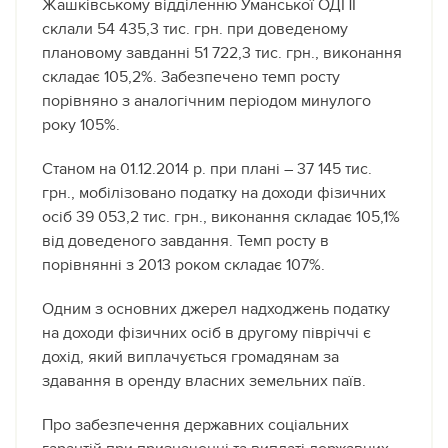
Жашківському відділенню Уманської ОДПІ
склали 54 435,3 тис. грн. при доведеному
плановому завданні 51 722,3 тис. грн., виконання
складає 105,2%. Забезпечено темп росту
порівняно з аналогічним періодом минулого
року 105%.
Станом на 01.12.2014 р. при плані – 37 145 тис.
грн., мобілізовано податку на доходи фізичних
осіб 39 053,2 тис. грн., виконання складає 105,1%
від доведеного завдання. Темп росту в
порівнянні з 2013 роком складає 107%.
Одним з основних джерел надходжень податку
на доходи фізичних осіб в другому півріччі є
дохід, який виплачується громадянам за
здавання в оренду власних земельних паїв.
Про забезпечення державних соціальних