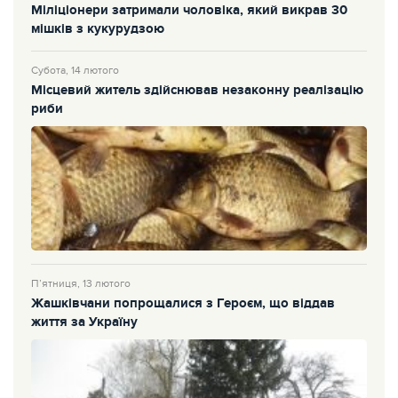
Міліціонери затримали чоловіка, який викрав 30
мішків з кукурудзою
Субота, 14 лютого
Місцевий житель здійснював незаконну реалізацію
риби
П’ятниця, 13 лютого
Жашківчани попрощалися з Героєм, що віддав
життя за Україну