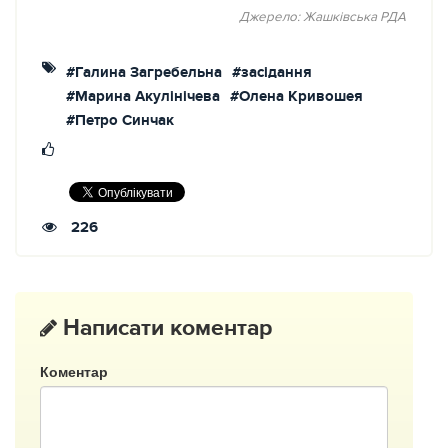
Джерело: Жашківська РДА
#Галина Загребельна
#засідання
#Марина Акулінічева
#Олена Кривошея
#Петро Синчак
226
Написати коментар
Коментар