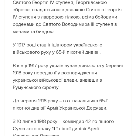
Святого Георгія IV ступеня, Георгіївською
зброєю, солдатською відзнакою Святого Георгія
IV ступеня з лавровою гілкою, всіма бойовими
орденами до Святого Володимира ІІІ ступеня з
мечами та биндою.
У 1917 році став ініціатором українського
військового руху у 65-й піхотній дивізії.
В кінці 1917 року українізував дивізію та у березні
1918 року передав її у розпорядження
української військової влади, вивівши з
Румунського фронту.
До червня 1918 року – в.о. начальника 65-ї
піхотної дивізії Армії Української Держави.
З 10 липня 1918 року – командир 42-го пішого
Сумського полку 11-ї пішої дивізії Армії