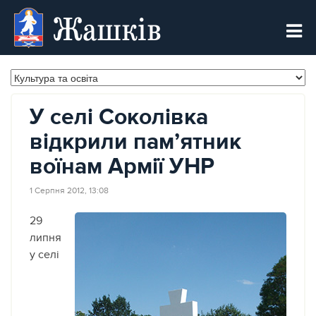
Жашків
У селі Соколівка
відкрили пам’ятник
воїнам Армії УНР
1 Серпня 2012, 13:08
29
липня
у селі