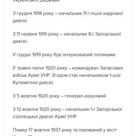
Української Держави.
З грудня 1918 року – начальник 11-ї пішої кадрової
дивізії.
З 11 червня 1919 року – начальник 8-ї Запорізької
дивізії.
У грудні 1919 року був інтернований поляками.
У травні-липні 1920 року – командувач Запасових
військ Армії УНР. Згодом стає начальником 1-шої
Кулеметної дивізії.
З 5 жовтня 1920 року – генерал-хорунжий.
З 12 жовтня 1920 року – начальник 1-ї Запорізької
стрілецької дивізії Армії УНР.
Помер 17 жовтня 1937 року та похований у місті