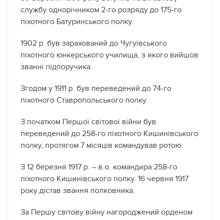
службу однорічником 2-го розряду до 175-го
піхотного Батуринського полку.
1902 р. був зарахований до Чугуївського
піхотного юнкерського училища, з якого вийшов
званні підпоручика.
Згодом у 1911 р. був переведений до 74-го
піхотного Ставропольського полку.
З початком Першої світової війни був
переведений до 258-го піхотного Кишинівського
полку, протягом 7 місяців командував ротою.
З 12 березня 1917 р. – в.о. командира 258-го
піхотного Кишинівського полку. 16 червня 1917
року дістав звання полковника.
За Першу світову війну нагороджений орденом