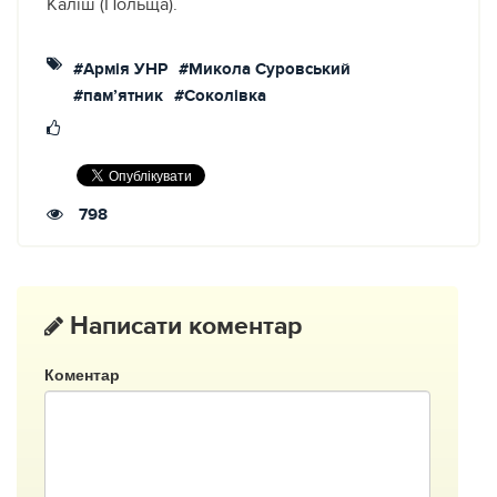
Каліш (Польща).
#Армія УНР
#Микола Суровський
#пам’ятник
#Соколівка
798
Написати коментар
Коментар