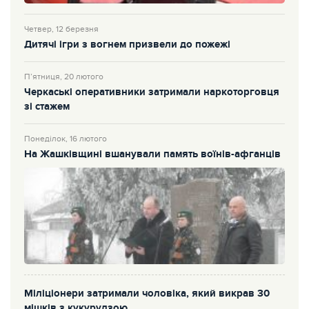
Четвер, 12 березня
Дитячі ігри з вогнем призвели до пожежі
П’ятниця, 20 лютого
Черкаські оперативники затримали наркоторговця
зі стажем
Понеділок, 16 лютого
На Жашківщині вшанували память воїнів-афганців
Міліціонери затримали чоловіка, який викрав 30
мішків з кукурудзою