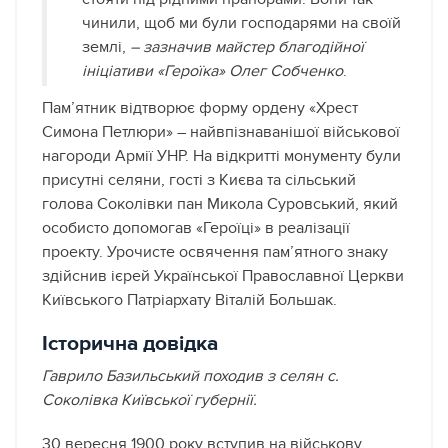
чинили, щоб ми були господарями на своїй
землі,
– зазначив майстер благодійної
ініціативи «Героїка» Олег Собченко
.
Пам’ятник відтворює форму ордену «Хрест
Симона Петлюри» – найвпізнаванішої військової
нагороди Армії УНР. На відкритті монументу були
присутні селяни, гості з Києва та сільський
голова Соколівки пан Микола Суровський, який
особисто допомогав «Героїці» в реалізації
проекту. Урочисте освячення пам’ятного знаку
здійснив ієрей Української Православної Церкви
Київського Патріархату Віталій Большак.
Історична довідка
Гаврило Базильський походив з селян с.
Соколівка Київської губернії.
30 вересня 1900 року вступив на військову