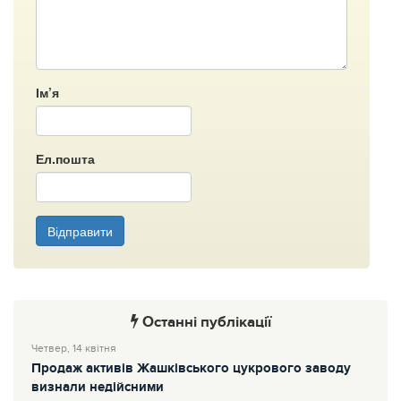
Ім’я
Ел.пошта
Відправити
Останні публікації
Четвер, 14 квітня
Продаж активів Жашківського цукрового заводу
визнали недійсними