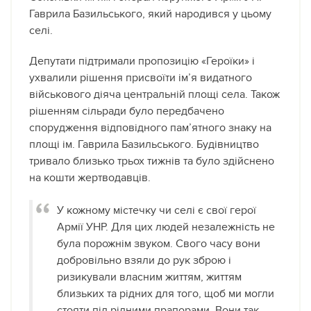
Гаврила Базильського, який народився у цьому
селі.
Депутати підтримали пропозицію «Героїки» і
ухвалили рішення присвоїти ім’я видатного
військового діяча центральній площі села. Також
рішенням сільради було передбачено
спорудження відповідного пам’ятного знаку на
площі ім. Гаврила Базильського. Будівництво
тривало близько трьох тижнів та було здійснено
на кошти жертводавців.
У кожному містечку чи селі є свої герої
Армії УНР. Для цих людей незалежність не
була порожнім звуком. Свого часу вони
добровільно взяли до рук зброю і
ризикували власним життям, життям
близьких та рідних для того, щоб ми могли
стояти під рідними прапорами. Вони так