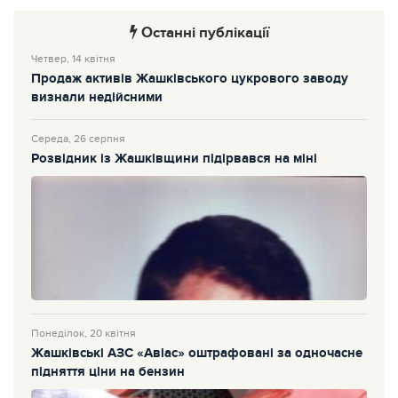
Останні публікації
Четвер, 14 квітня
Продаж активів Жашківського цукрового заводу
визнали недійсними
Середа, 26 серпня
Розвідник із Жашківщини підірвався на міні
Понеділок, 20 квітня
Жашківські АЗС «Авіас» оштрафовані за одночасне
підняття ціни на бензин