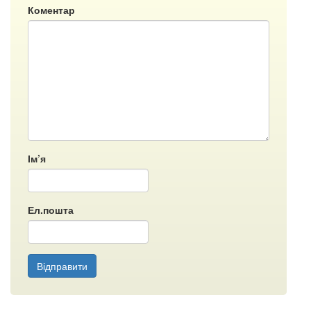
Коментар
Ім’я
Ел.пошта
Відправити