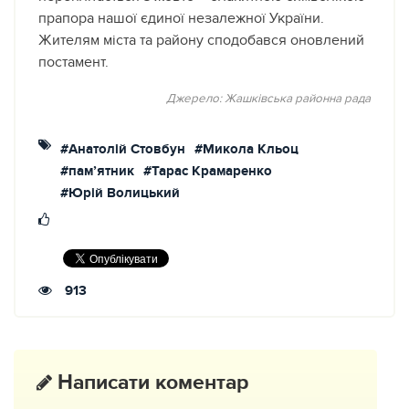
прапора нашої єдиної незалежної України.
Жителям міста та району сподобався оновлений
постамент.
Джерело: Жашківська районна рада
#Анатолій Стовбун
#Микола Кльоц
#пам’ятник
#Тарас Крамаренко
#Юрій Волицький
913
Написати коментар