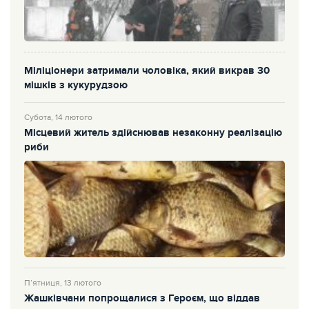
Міліціонери затримали чоловіка, який викрав 30
мішків з кукурудзою
Субота, 14 лютого
Місцевий житель здійснював незаконну реалізацію
риби
П’ятниця, 13 лютого
Жашківчани попрощалися з Героєм, що віддав