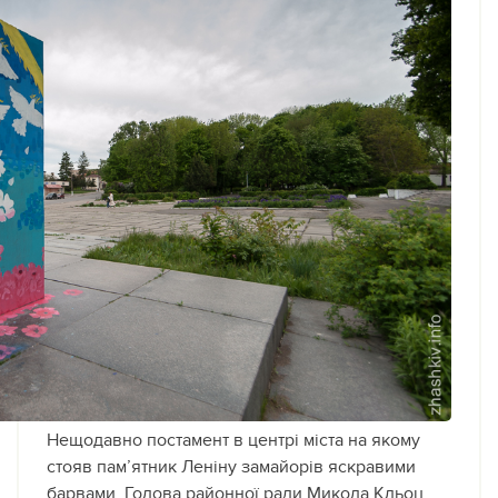
Нещодавно постамент в центрі міста на якому
стояв пам’ятник Леніну замайорів яскравими
барвами.
Голова районної ради Микола Кльоц