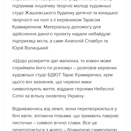
підтримав ініціативу творчої молоді художньої
студії Жашківського будинку дитячої та юнацької
творчості на чолі з її керівником Тарасом
Крамаренком. Матеріальну допомогу для
здійснення даного проекту надали небайдужі
підприємці міста, а саме Анатолій Стовбун та
Юрій Волицький.
«Щодо розкриття ідеї малюнка, то кожен може
сприймати його по різному» – розповів керівник
художньої студії БДЮТ Тарас Крамаренко, крім
цього він зазначив, що червоні маки
символізують життя, віддане героями Небесної
Сотні за вільну оновлену Україну.
Відриваючись від землі, вони перетворюються у
білі квіти, злітаючи птахами, що тримають лаврові
листочки – символ вічної слави. Все це
переплітається з жовто – блакитною символікою