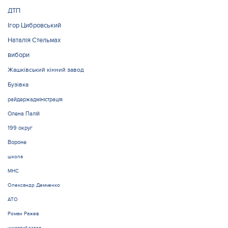
ДТП
Ігор Цибровський
Наталія Стельмах
вибори
Жашківський кінний завод
Бузівка
райдержадміністрація
Олена Палій
199 округ
Вороне
школа
МНС
Олександр Демченко
АТО
Роман Ражев