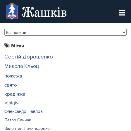
Жашків
Мітки
Сергій Дорошенко
Микола Кльоц
пожежа
свято
крадіжка
міліція
Олександр Павлов
Петро Синчак
Валентин Ничипоренко