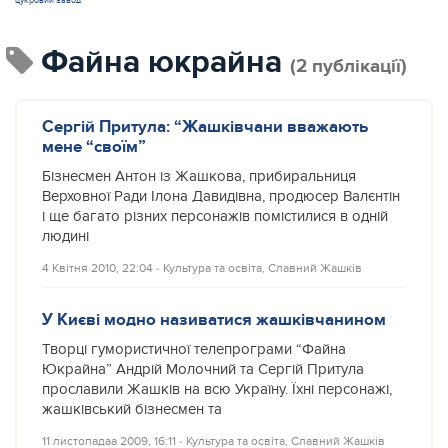
цукровий завод
Файна юкрайна
(2 публікації)
Сергій Притула: “Жашківчани вважають
мене “своїм”
Бізнесмен Антон із Жашкова, прибиральниця
Верховної Ради Ілона Давидівна, продюсер Валєнтін
і ще багато різних персонажів помістилися в одній
людині
4 Квітня 2010, 22:04
‐
Культура та освіта
,
Славний Жашків
У Києві модно називатися жашківчанином
Творці гумористичної телепрограми “Файна
Юкрайна” Андрій Молочний та Сергій Притула
прославили Жашків на всю Україну. Їхні персонажі,
жашківський бізнесмен та
11 листопадаа 2009, 16:11
‐
Культура та освіта
,
Славний Жашків