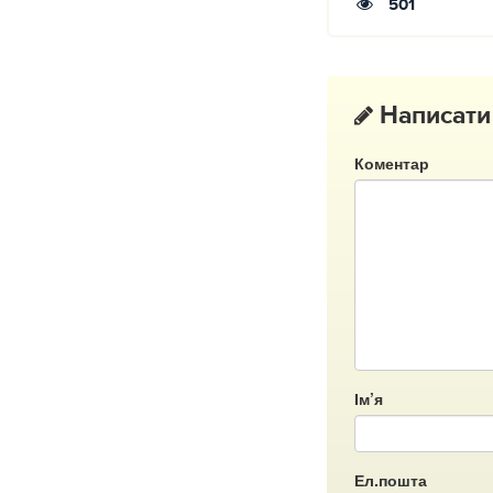
501
Написати
Коментар
Ім’я
Ел.пошта