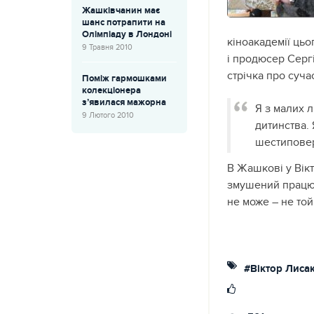
Жашківчанин має
шанс потрапити на
Олімпіаду в Лондоні
кіноакадемії цьо
9 Травня 2010
і продюсер Серг
стрічка про суча
Поміж гармошками
колекціонера
з’явилася мажорна
Я з малих л
9 Лютого 2010
дитинства.
шестипове
В Жашкові у Вікт
змушений працюва
не може – не той
#Віктор Лиса