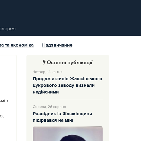
алерея
ка та економіка
Надзвичайне
Останні публікації
Четвер, 14 квітня
Продаж активів Жашківського
цукрового заводу визнали
недійсними
ьмів
Середа, 26 серпня
Розвідник із Жашківщини
ю,
підірвався на міні