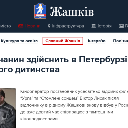
Жашків
місто
Новини
Інфраструктура
Історія
Г
Культура та освіта
Славний Жашків
Інтерв’ю
Політи
анин здійснить в Петербурзі
ого дитинства
Кінооператор-постановник усесвітньо відомих філ
“Урга” та “Стомлені сонцем” Віктор Лисак після
відпочинку в рідному Жашкові знову відбув у Росі
де вже довгий час співпрацює з тамтешніми
кінопродюсерами.