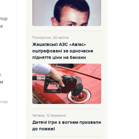
ктор
де
Понеділок, 20 квітня
Жашківські АЗС «Авіас»
оштрафовані за одночасне
підняття ціни на бензин
,
ам
ентр
.
Четвер, 12 березня
Дитячі ігри з вогнем призвели
до пожежі