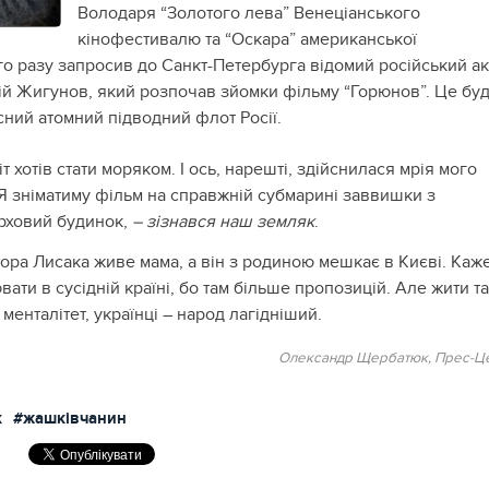
Володаря “Золотого лева” Венеціанського
кінофестивалю та “Оскара” американської
го разу запросив до Санкт-Петербурга відомий російський а
ій Жигунов, який розпочав зйомки фільму “Горюнов”. Це бу
сний атомний підводний флот Росії.
іт хотів стати моряком. І ось, нарешті, здійснилася мрія мого
 Я зніматиму фільм на справжній субмарині заввишки з
рховий будинок,
– зізнався наш земляк
.
ора Лисака живе мама, а він з родиною мешкає в Києві. Каже
ти в сусідній країні, бо там більше пропозицій. Але жити т
 менталітет, українці – народ лагідніший.
Олександр Щербатюк,
Прес-Ц
к
#жашківчанин