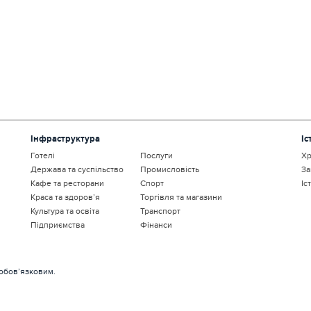
Інфраструктура
Іс
Готелі
Послуги
Хр
Держава та суспільство
Промисловість
За
Кафе та ресторани
Спорт
Іс
Краса та здоров’я
Торгівля та магазини
Культура та освіта
Транспорт
Підприємства
Фінанси
 обов’язковим.