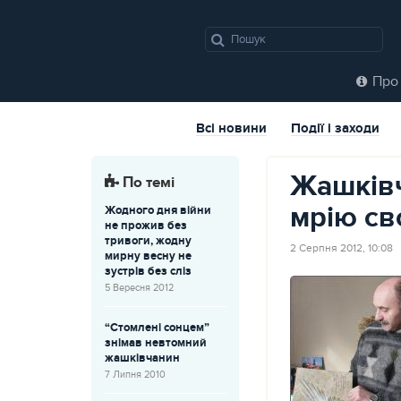
Про 
Всі новини
Події і заходи
Жашківч
По темі
мрію св
Жодного дня війни
не прожив без
тривоги, жодну
2 Серпня 2012, 10:08
мирну весну не
зустрів без сліз
5 Вересня 2012
“Стомлені сонцем”
знімав невтомний
жашківчанин
7 Липня 2010