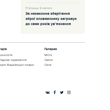
П’ятниця, 6 лютого
За незаконне зберігання
зброї зловмиснику загрожує
до семи років ув’язнення
торія
Галерея
онологія
Місто
гадкові підземелля
Свята
торія Жашківської лікарні
Села