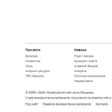
Про місто
Новини
Культура
Події і заходи
Символіка
Культура і освіта
Села
Славний Жашків
Інтернет-ресурси
Інтерв’ю
ТРК «Жасмін»
Політика та економіка
Надзвичайне
© 2005—2026, Неофіційний сайт міста Жашкова.
У разі використання матеріалів, посилання на zhashkiv.info є
Про сайт
Правила використання матеріалів
Контакти