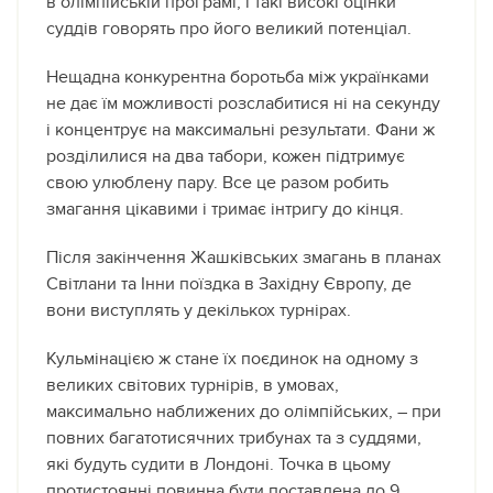
в олімпійській програмі, і такі високі оцінки
суддів говорять про його великий потенціал.
Нещадна конкурентна боротьба між українками
не дає їм можливості розслабитися ні на секунду
і концентрує на максимальні результати. Фани ж
розділилися на два табори, кожен підтримує
свою улюблену пару. Все це разом робить
змагання цікавими і тримає інтригу до кінця.
Після закінчення Жашківських змагань в планах
Світлани та Інни поїздка в Західну Європу, де
вони виступлять у декількох турнірах.
Кульмінацією ж стане їх поєдинок на одному з
великих світових турнірів, в умовах,
максимально наближених до олімпійських, – при
повних багатотисячних трибунах та з суддями,
які будуть судити в Лондоні. Точка в цьому
протистоянні повинна бути поставлена до 9