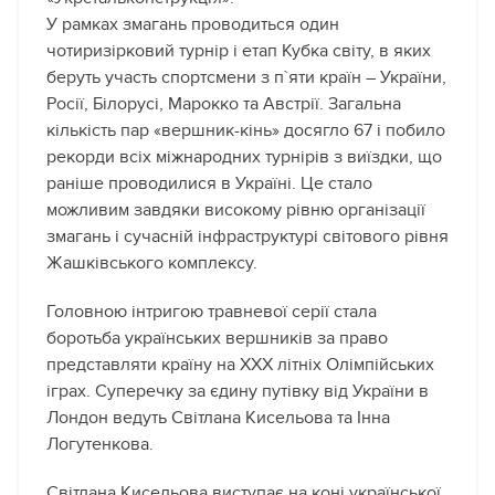
У рамках змагань проводиться один
чотиризірковий турнір і етап Кубка світу, в яких
беруть участь спортсмени з п`яти країн – України,
Росії, Білорусі, Марокко та Австрії. Загальна
кількість пар «вершник-кінь» досягло 67 і побило
рекорди всіх міжнародних турнірів з виїздки, що
раніше проводилися в Україні. Це стало
можливим завдяки високому рівню організації
змагань і сучасній інфраструктурі світового рівня
Жашківського комплексу.
Головною інтригою травневої серії стала
боротьба українських вершників за право
представляти країну на ХХХ літніх Олімпійських
іграх. Суперечку за єдину путівку від України в
Лондон ведуть Світлана Кисельова та Інна
Логутенкова.
Світлана Кисельова виступає на коні української