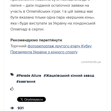
липня – дати подання остаточної заявки на
участь в Олімпійських іграх. І в цій заявці має
бути вказана тільки одна пара «вершник-кінь»,
яка і буде виступати за Україну на лондонській
Олімпіаді в серпні.
Рекомендуємо переглянути
:
Торічний
фоторепортаж другого етапу Кубку
Президента України з кінного спорту
.
comments.ua
#Parade Allure
#Жашківський кінний завод
#змагання
931