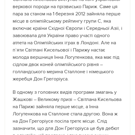
верхової породи на прізвисько Париж. Саме ця
пара за станом на 1 березня 2012 зайняла перше
місце в олімпійському рейтингу групи С, яка
включає країни Східної Європи і Середньої Азії, і
завоювала для України право участі одного
атлета на Олімпійських іграх в Лондоні. Але на
п`яти Світлані Кисельової і Парижу настає
молода вершниця Інна Логутенкова, яка має під
сідлом двох коней олімпійського рівня –
голландського мерина Сталлоне і німецького
жеребця Дон Грегоріуса.
В одному з головних видів програми змагань у
Жашкові – Великому призі – Світлана Кисельова
на Парижі зайняла перше місце, а Інна
Логутенкова на Сталлоне стала другою. Вона ж
на Дон Грегоріусе посіла третє місце. Слід
зазначити, що для Дон Грегоріуса це був дебют