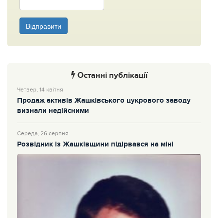
Відправити
Останні публікації
Четвер, 14 квітня
Продаж активів Жашківського цукрового заводу
визнали недійсними
Середа, 26 серпня
Розвідник із Жашківщини підірвався на міні