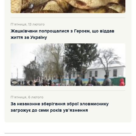
П’ятниця, 13 лютого
Жашківчани попрощалися з Героєм, що віддав
життя за Україну
П’ятниця, 6 лютого
За незаконне зберігання зброї зловмиснику
загрожує до семи років ув’язнення