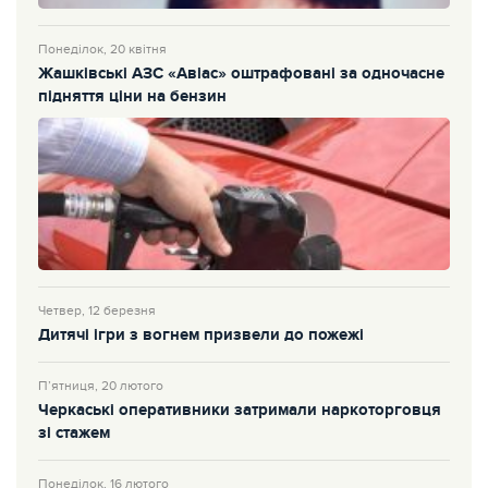
Понеділок, 20 квітня
Жашківські АЗС «Авіас» оштрафовані за одночасне
підняття ціни на бензин
Четвер, 12 березня
Дитячі ігри з вогнем призвели до пожежі
П’ятниця, 20 лютого
Черкаські оперативники затримали наркоторговця
зі стажем
Понеділок, 16 лютого