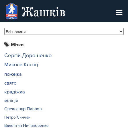
Жашків
Мітки
Сергій Дорошенко
Микола Кльоц
пожежа
свято
крадіжка
міліція
Олександр Павлов
Петро Синчак
Валентин Ничипоренко