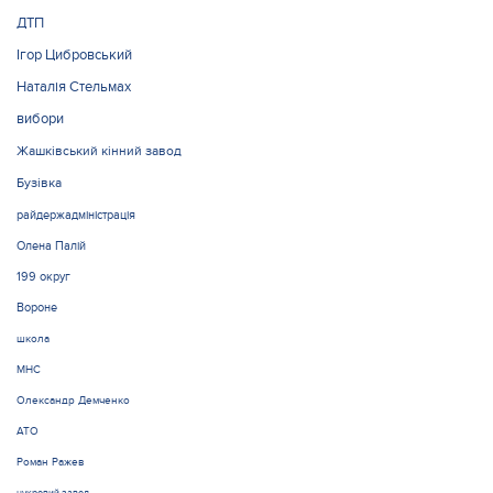
ДТП
Ігор Цибровський
Наталія Стельмах
вибори
Жашківський кінний завод
Бузівка
райдержадміністрація
Олена Палій
199 округ
Вороне
школа
МНС
Олександр Демченко
АТО
Роман Ражев