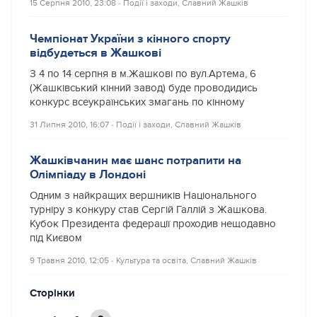
15 Серпня 2010, 23:08
‐
Події і заходи
,
Славний Жашків
Чемпіонат України з кінного спорту
відбудеться в Жашкові
З 4 по 14 серпня в м.Жашкові по вул.Артема, 6
(Жашківський кінний завод) буде проводидись
конкурс всеукраїнських змагань по кінному
31 Липня 2010, 16:07
‐
Події і заходи
,
Славний Жашків
Жашківчанин має шанс потрапити на
Олімпіаду в Лондоні
Одним з найкращих вершників Національного
турніру з конкуру став Сергій Галлій з Жашкова.
Кубок Президента федерації проходив нещодавно
під Києвом
9 Травня 2010, 12:05
‐
Культура та освіта
,
Славний Жашків
Сторінки