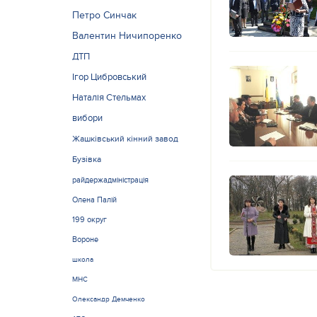
Петро Синчак
Валентин Ничипоренко
ДТП
Ігор Цибровський
Наталія Стельмах
вибори
Жашківський кінний завод
Бузівка
райдержадміністрація
Олена Палій
199 округ
Вороне
школа
МНС
Олександр Демченко