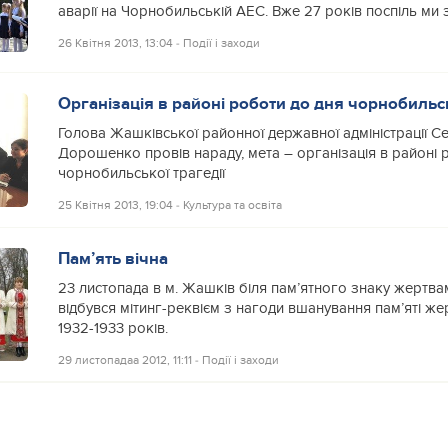
аварії на Чорнобильській АЕС. Вже 27 років поспіль ми
26 Квітня 2013, 13:04
‐
Події і заходи
Організація в районі роботи до дня чорнобильсь
Голова Жашківської районної державної адміністрації С
Дорошенко провів нараду, мета – організація в районі 
чорнобильської трагедії
25 Квітня 2013, 19:04
‐
Культура та освіта
Пам’ять вічна
23 листопада в м. Жашків біля пам’ятного знаку жертв
відбувся мітинг-реквієм з нагоди вшанування пам’яті ж
1932-1933 років.
29 листопадаа 2012, 11:11
‐
Події і заходи