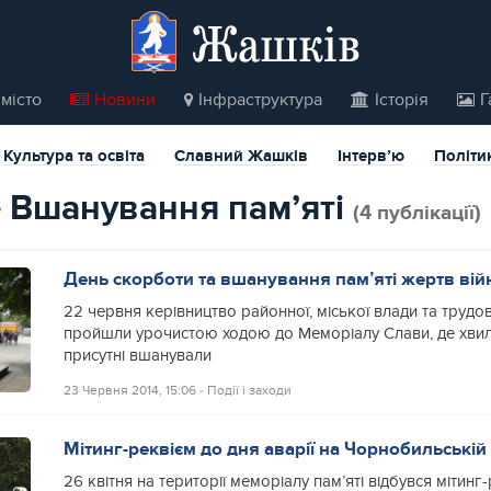
Жашків
місто
Новини
Інфраструктура
Історія
Г
Культура та освіта
Славний Жашків
Інтерв’ю
Політи
вшанування пам’яті
(4 публікації)
День скорботи та вшанування пам’яті жертв війн
22 червня керівництво районної, міської влади та трудо
пройшли урочистою ходою до Меморіалу Слави, де хв
присутні вшанували
23 Червня 2014, 15:06
‐
Події і заходи
Мітинг-реквієм до дня аварії на Чорнобильській
26 квітня на території меморіалу пам’яті відбувся мітинг