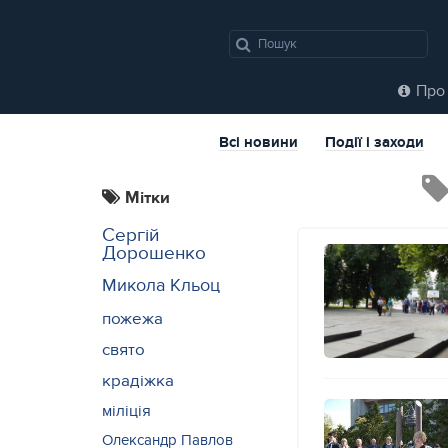
Про 
Всі новини
Події і заходи
Мітки
Сергій
Дорошенко
Микола Кльоц
пожежа
свято
крадіжка
міліція
Олександр Павлов