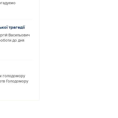
 згадуємо
кої трагедії
ергій Васильович
роботи до дня
ам голодомору
ертв Голодомору