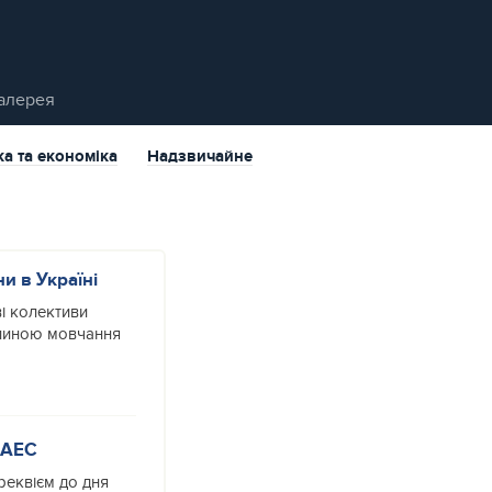
алерея
ка та економіка
Надзвичайне
и в Україні
ві колективи
илиною мовчання
 АЕС
-реквієм до дня