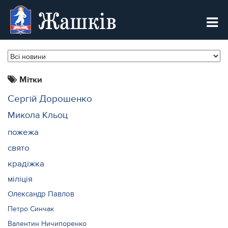
Жашків
Мітки
Сергій Дорошенко
Микола Кльоц
пожежа
свято
крадіжка
міліція
Олександр Павлов
Петро Синчак
Валентин Ничипоренко