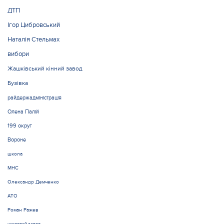
ДТП
Ігор Цибровський
Наталія Стельмах
вибори
Жашківський кінний завод
Бузівка
райдержадміністрація
Олена Палій
199 округ
Вороне
школа
МНС
Олександр Демченко
АТО
Роман Ражев